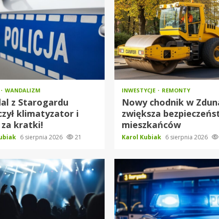
WANDALIZM
INWESTYCJE
REMONTY
al z Starogardu
Nowy chodnik w Zdun
czył klimatyzator i
zwiększa bezpieczeń
 za kratki!
mieszkańców
Kubiak
6 sierpnia 2026
21
Karol Kubiak
6 sierpnia 2026