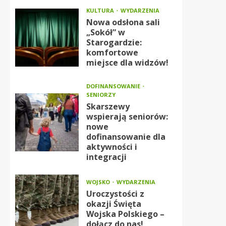
KULTURA
WYDARZENIA
Nowa odsłona sali
„Sokół” w
Starogardzie:
komfortowe
miejsce dla widzów!
DOFINANSOWANIE
SENIORZY
Skarszewy
wspierają seniorów:
nowe
dofinansowanie dla
aktywności i
integracji
WOJSKO
WYDARZENIA
Uroczystości z
okazji Święta
Wojska Polskiego –
dołącz do nas!