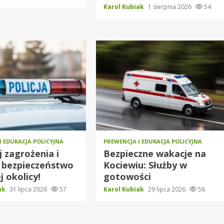
Karol Kubiak
1 sierpnia 2026
54
I EDUKACJA POLICYJNA
PREWENCJA I EDUKACJA POLICYJNA
j zagrożenia i
Bezpieczne wakacje na
 bezpieczeństwo
Kociewiu: Służby w
j okolicy!
gotowości
iak
31 lipca 2026
57
Karol Kubiak
29 lipca 2026
58