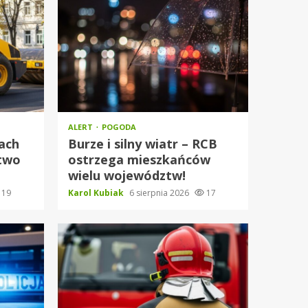
ALERT
POGODA
ach
Burze i silny wiatr – RCB
stwo
ostrzega mieszkańców
wielu województw!
19
Karol Kubiak
6 sierpnia 2026
17