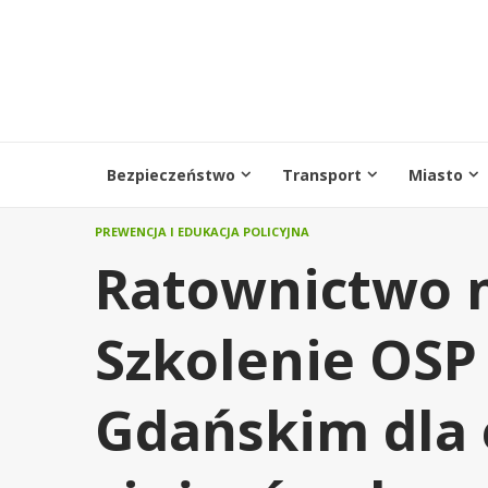
Przejdź
do
treści
Bezpieczeństwo
Transport
Miasto
PREWENCJA I EDUKACJA POLICYJNA
Ratownictwo n
Szkolenie OSP
Gdańskim dla 