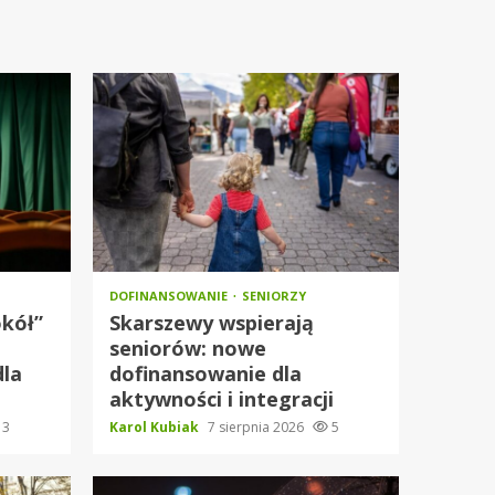
DOFINANSOWANIE
SENIORZY
okół”
Skarszewy wspierają
seniorów: nowe
dla
dofinansowanie dla
aktywności i integracji
3
Karol Kubiak
7 sierpnia 2026
5