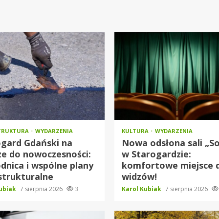
TRUKTURA
WYDARZENIA
KULTURA
WYDARZENIA
ogard Gdański na
Nowa odsłona sali „S
ze do nowoczesności:
w Starogardzie:
nica i wspólne plany
komfortowe miejsce 
strukturalne
widzów!
Kubiak
7 sierpnia 2026
3
Karol Kubiak
7 sierpnia 2026