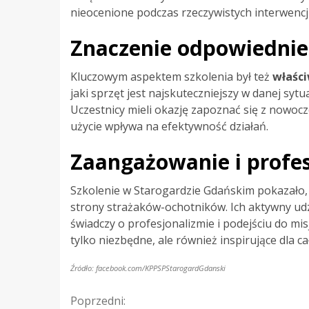
nieocenione podczas rzeczywistych interwencj
Znaczenie odpowiednie
Kluczowym aspektem szkolenia był też
właści
jaki sprzęt jest najskuteczniejszy w danej syt
Uczestnicy mieli okazję zapoznać się z nowocz
użycie wpływa na efektywność działań.
Zaangażowanie i profe
Szkolenie w Starogardzie Gdańskim pokazało,
strony strażaków-ochotników. Ich aktywny udz
świadczy o profesjonalizmie i podejściu do misji
tylko niezbędne, ale również inspirujące dla ca
Źródło: facebook.com/KPPSPStarogardGdanski
Kontynuuj
Poprzedni: