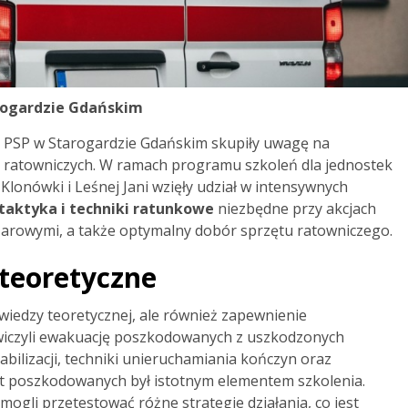
arogardzie Gdańskim
 PSP w Starogardzie Gdańskim skupiły uwagę na
i ratowniczych. W ramach programu szkoleń dla jednostek
 Klonówki i Leśnej Jani wzięły udział w intensywnych
aktyka i techniki ratunkowe
niezbędne przy akcjach
żarowymi, a także optymalny dobór sprzętu ratowniczego.
 teoretyczne
 wiedzy teoretycznej, ale również zapewnienie
wiczyli ewakuację poszkodowanych z uszkodzonych
bilizacji, techniki unieruchamiania kończyn oraz
t poszkodowanych był istotnym elementem szkolenia.
ogli przetestować różne strategie działania, co jest