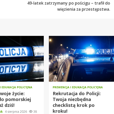
49-latek zatrzymany po pościgu – trafił do
więzienia za przestępstwa.
I EDUKACJA POLICYJNA
PREWENCJA I EDUKACJA POLICYJNA
woje życie:
Rekrutacja do Policji:
do pomorskiej
Twoja niezbędna
uż dziś!
checklistą krok po
kroku!
iak
4 sierpnia 2026
38