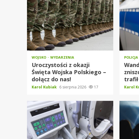
WOJSKO
WYDARZENIA
POLICJA
Uroczystości z okazji
Wand
Święta Wojska Polskiego –
znisz
dołącz do nas!
trafił
Karol Kubiak
6 sierpnia 2026
17
Karol 