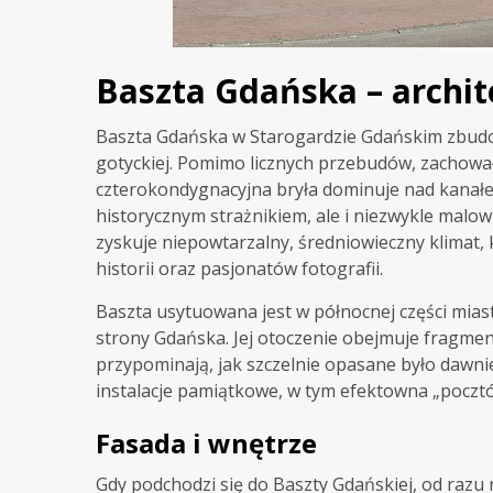
Baszta Gdańska – archite
Baszta Gdańska w Starogardzie Gdańskim zbudow
gotyckiej. Pomimo licznych przebudów, zachował
czterokondygnacyjna bryła dominuje nad kanałem
historycznym strażnikiem, ale i niezwykle malo
zyskuje niepowtarzalny, średniowieczny klimat,
historii oraz pasjonatów fotografii.
Baszta usytuowana jest w północnej części mias
strony Gdańska. Jej otoczenie obejmuje fragme
przypominają, jak szczelnie opasane było dawnie
instalacje pamiątkowe, w tym efektowna „pocztó
Fasada i wnętrze
Gdy podchodzi się do Baszty Gdańskiej, od razu 