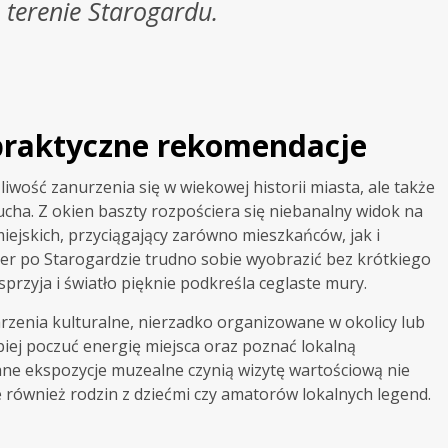
terenie Starogardu.
 praktyczne rekomendacje
iwość zanurzenia się w wiekowej historii miasta, ale także
ha. Z okien baszty rozpościera się niebanalny widok na
ejskich, przyciągający zarówno mieszkańców, jak i
cer po Starogardzie trudno sobie wyobrazić bez krótkiego
sprzyja i światło pięknie podkreśla ceglaste mury.
zenia kulturalne, nierzadko organizowane w okolicy lub
piej poczuć energię miejsca oraz poznać lokalną
ane ekspozycje muzealne czynią wizytę wartościową nie
le również rodzin z dziećmi czy amatorów lokalnych legend.