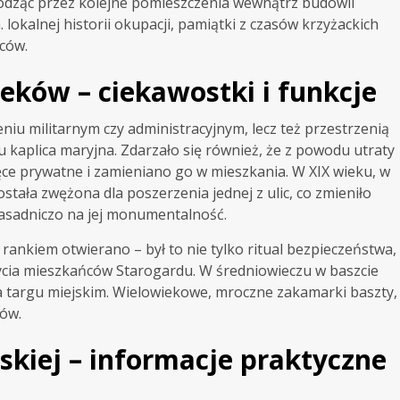
hodząc przez kolejne pomieszczenia wewnątrz budowli
lokalnej historii okupacji, pamiątki z czasów krzyżackich
ców.
ieków – ciekawostki i funkcje
niu militarnym czy administracyjnym, lecz też przestrzenią
tu kaplica maryjna. Zdarzało się również, że z powodu utraty
ce prywatne i zamieniano go w mieszkania. W XIX wieku, w
ostała zwężona dla poszerzenia jednej z ulic, co zmieniło
 zasadniczo na jej monumentalność.
nkiem otwierano – był to nie tylko ritual bezpieczeństwa,
życia mieszkańców Starogardu. W średniowieczu w baszcie
a targu miejskim. Wielowiekowe, mroczne zakamarki baszty,
ów.
kiej – informacje praktyczne