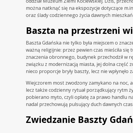
oddział Muzeum Ziemi Kociewskiej. Dziś, przec
można natknąć się na ekspozycje dotyczące m.in. 
oraz ślady codziennego życia dawnych mieszkań
Baszta na przestrzeni w
Baszta Gdańska nie tylko była miejscem o znacze
ważną religijnie: przez pewien czas mieściła się 
znaczenia obronnego, budynek przechodził w rę
związku z modernizacją miasta, jej dolna część z
nieco proporcje bryły baszty, lecz nie wpłynęło
Wiejczorem most zwodzony zamykano na noc, a ra
lecz także codzienny rytuał porządkujący rytm 
pobierano myto, czyli opłatę za prawo handlu n
nadal przechowują pulsujący duch dawnych czas
Zwiedzanie Baszty Gdańs