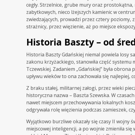
cegły. Strzelnice, grube mury oraz prostokątna
zabytkowych, nieco lżejszych kamienic w centru
zwiedzających, prowadzi przez cztery poziomy, z
strażnicy, przez więzienie, aż po miejsce ekspozy
Historia Baszty – od śr
Historia Baszty Gdańskiej niemal powiela losy s
zakonu krzyżackiego, stanowiła część systemu mu
Tczewskiej. Zadaniem „Gdańskiej” była obrona 
upływu wieków to ona zachowała się najlepiej, c
Z braku stałej, militarnej załogi, przez wieki p
historyczna nazwa – Baszta Szewska. W czasach 
nawet miejscem przechowywania lokalnych koszto
odgrywała rolę więzienia podczas zamieszek, cz
Wyjątkowo burzliwe okazały się czasy II wojny 
miejscowej inteligencji, a po wojnie zmieniła si