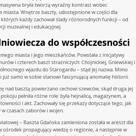
, masywna bryła tworzą wyraźny kontrast wobec
m miasta. Wnętrze baszty, udostępnione w części dla
 których każdy zachował ślady różnorodnych funkcji – od
cji muzealnej i edukacyjnej.
edniowiecza do współczesności
amego miasta i jego mieszkańców. Powstała z inicjatywy
rów i czterech baszt strażniczych: Chojnickiej, Gniewskiej i
północnego wjazdu do Starogardu – stąd jej nazwa. Mimo
o już samo w sobie stanowi fascynującą anomalię historii.
ieczę nad basztą powierzano cechowi szewców, skąd druga jej
pokoju pełniła różne role: była hejnalicą, magazynem, a
wności i akt. Zachowały się przekazy dotyczące tego, jak
y w czasach zaborów i wojen.
światowej – Baszta Gdańska zamieniona została w areszt dla
ę w ośrodek propagujący wiedzę o regionie, a następnie w