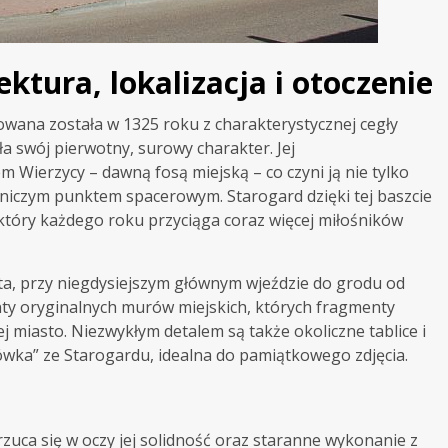
ktura, lokalizacja i otoczenie
ana została w 1325 roku z charakterystycznej cegły
a swój pierwotny, surowy charakter. Jej
 Wierzycy – dawną fosą miejską – co czyni ją nie tylko
wniczym punktem spacerowym. Starogard dzięki tej baszcie
 który każdego roku przyciąga coraz więcej miłośników
ta, przy niegdysiejszym głównym wjeździe do grodu od
nty oryginalnych murów miejskich, których fragmenty
j miasto. Niezwykłym detalem są także okoliczne tablice i
wka” ze Starogardu, idealna do pamiątkowego zdjęcia.
rzuca się w oczy jej solidność oraz staranne wykonanie z