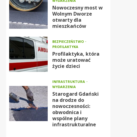
WYDARZENIA
Nowoczesny most w
Wolnym Dworze
otwarty dla
mieszkańców
BEZPIECZEŃSTWO
PROFILAKTYKA
Profilaktyka, która
może uratować
życie dzieci
INFRASTRUKTURA
WYDARZENIA
Starogard Gdański
na drodze do
nowoczesności:
obwodnica i
wspólne plany
infrastrukturalne