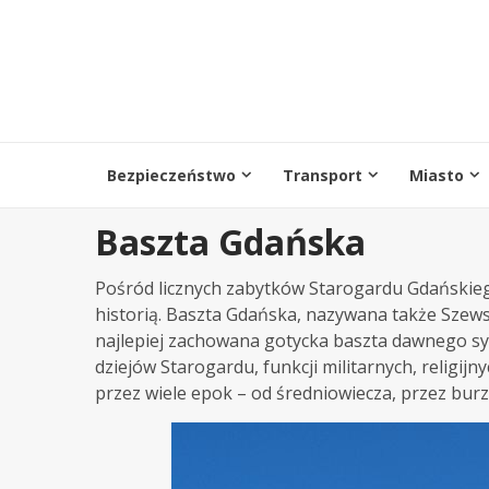
Przejdź
do
treści
Bezpieczeństwo
Transport
Miasto
Baszta Gdańska
Pośród licznych zabytków Starogardu Gdańskieg
historią. Baszta Gdańska, nazywana także Szews
najlepiej zachowana gotycka baszta dawnego s
dziejów Starogardu, funkcji militarnych, religijn
przez wiele epok – od średniowiecza, przez bur