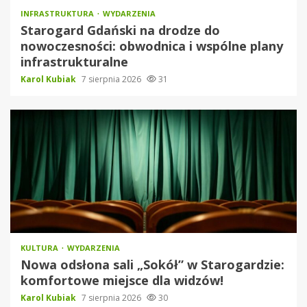
INFRASTRUKTURA
WYDARZENIA
Starogard Gdański na drodze do
nowoczesności: obwodnica i wspólne plany
infrastrukturalne
Karol Kubiak
7 sierpnia 2026
31
KULTURA
WYDARZENIA
Nowa odsłona sali „Sokół” w Starogardzie:
komfortowe miejsce dla widzów!
Karol Kubiak
7 sierpnia 2026
30