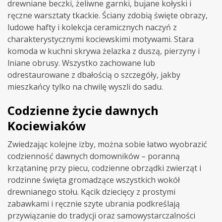
drewniane beczki, żeliwne garnki, bujane kołyski i
ręczne warsztaty tkackie. Ściany zdobią święte obrazy,
ludowe hafty i kolekcja ceramicznych naczyń z
charakterystycznymi kociewskimi motywami. Stara
komoda w kuchni skrywa żelazka z duszą, pierzyny i
lniane obrusy. Wszystko zachowane lub
odrestaurowane z dbałością o szczegóły, jakby
mieszkańcy tylko na chwilę wyszli do sadu.
Codzienne życie dawnych
Kociewiaków
Zwiedzając kolejne izby, można sobie łatwo wyobrazić
codzienność dawnych domowników – poranną
krzątaninę przy piecu, codzienne obrządki zwierząt i
rodzinne święta gromadzące wszystkich wokół
drewnianego stołu. Kącik dziecięcy z prostymi
zabawkami i ręcznie szyte ubrania podkreślają
przywiązanie do tradycji oraz samowystarczalności