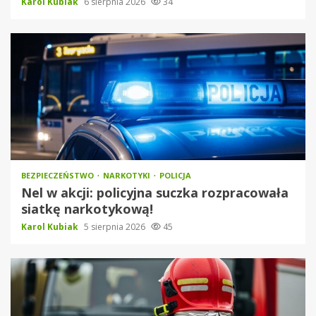
Karol Kubiak
6 sierpnia 2026
34
BEZPIECZEŃSTWO
NARKOTYKI
POLICJA
Nel w akcji: policyjna suczka rozpracowała
siatkę narkotykową!
Karol Kubiak
5 sierpnia 2026
45