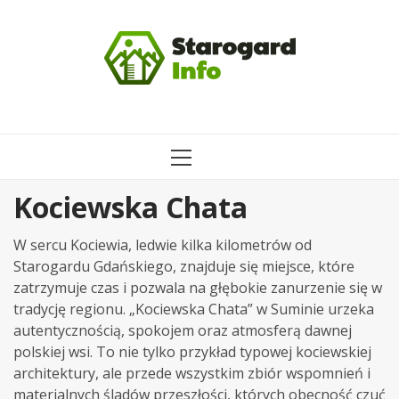
Przejdź
do
treści
MENU
GŁÓWNE
Kociewska Chata
W sercu Kociewia, ledwie kilka kilometrów od
Starogardu Gdańskiego, znajduje się miejsce, które
zatrzymuje czas i pozwala na głębokie zanurzenie się w
tradycję regionu. „Kociewska Chata” w Suminie urzeka
autentycznością, spokojem oraz atmosferą dawnej
polskiej wsi. To nie tylko przykład typowej kociewskiej
architektury, ale przede wszystkim zbiór wspomnień i
materialnych śladów przeszłości, których obecność czuć