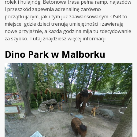
rolek i hulajnóg. Betonowa trasa pełna ramp, najazdów
i przeszkód zapewnia adrenalinę zarówno
początkującym, jak i tym już zaawansowanym. OSiR to
miejsce, gdzie dzieci trenują umiejętności i zawierają
nowe przyjaźnie, a każda godzina mija tu zdecydowanie
za szybko
.
Tutaj znajdziesz więcej informacji
.
Dino Park w Malborku