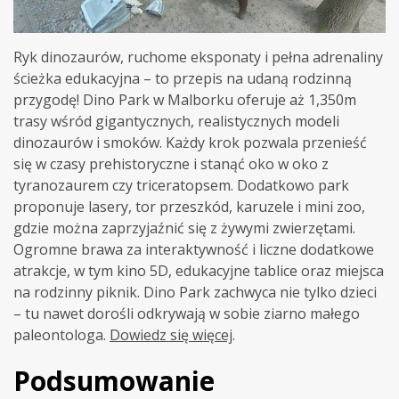
Ryk dinozaurów, ruchome eksponaty i pełna adrenaliny
ścieżka edukacyjna – to przepis na udaną rodzinną
przygodę! Dino Park w Malborku oferuje aż 1,350m
trasy wśród gigantycznych, realistycznych modeli
dinozaurów i smoków. Każdy krok pozwala przenieść
się w czasy prehistoryczne i stanąć oko w oko z
tyranozaurem czy triceratopsem. Dodatkowo park
proponuje lasery, tor przeszkód, karuzele i mini zoo,
gdzie można zaprzyjaźnić się z żywymi zwierzętami.
Ogromne brawa za interaktywność i liczne dodatkowe
atrakcje, w tym kino 5D, edukacyjne tablice oraz miejsca
na rodzinny piknik. Dino Park zachwyca nie tylko dzieci
– tu nawet dorośli odkrywają w sobie ziarno małego
paleontologa
.
Dowiedz się więcej
.
Podsumowanie