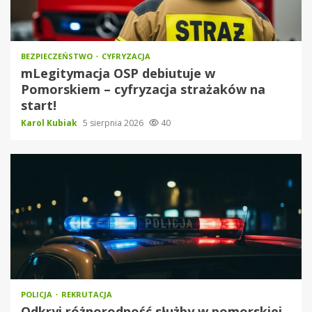
BEZPIECZEŃSTWO
CYFRYZACJA
mLegitymacja OSP debiutuje w
Pomorskiem – cyfryzacja strażaków na
start!
Karol Kubiak
5 sierpnia 2026
40
POLICJA
REKRUTACJA
Odkryj różnorodność służby w pomorskiej