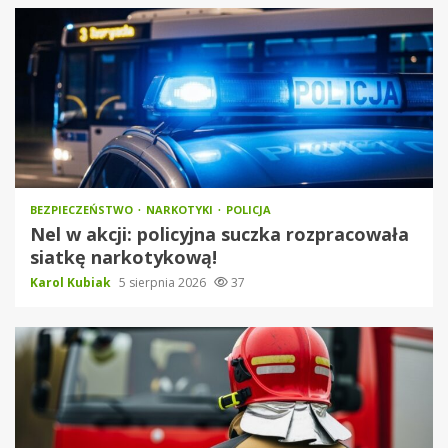
BEZPIECZEŃSTWO
NARKOTYKI
POLICJA
Nel w akcji: policyjna suczka rozpracowała
siatkę narkotykową!
Karol Kubiak
5 sierpnia 2026
37