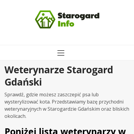
Przejdź
do
treści
MENU
GŁÓWNE
Weterynarze Starogard
Gdański
Sprawdź, gdzie możesz zaszczepić psa lub
wysterylizować kota. Przedstawiamy bazę przychodni
weterynaryjnych w Starogardzie Gdańskim oraz bliskich
okolicach.
Poniżej lista weterynarzy w