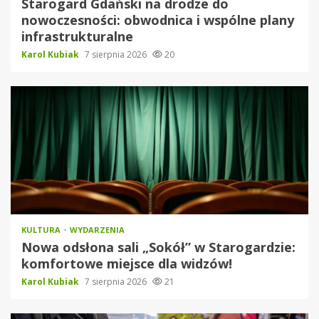
Starogard Gdański na drodze do
nowoczesności: obwodnica i wspólne plany
infrastrukturalne
Karol Kubiak
7 sierpnia 2026
20
KULTURA
WYDARZENIA
Nowa odsłona sali „Sokół” w Starogardzie:
komfortowe miejsce dla widzów!
Karol Kubiak
7 sierpnia 2026
21