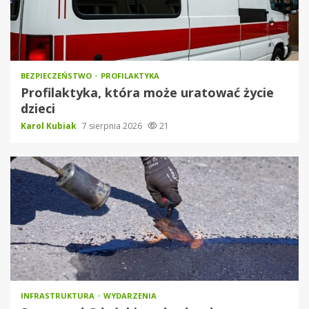
BEZPIECZEŃSTWO
PROFILAKTYKA
Profilaktyka, która może uratować życie
dzieci
Karol Kubiak
7 sierpnia 2026
21
INFRASTRUKTURA
WYDARZENIA