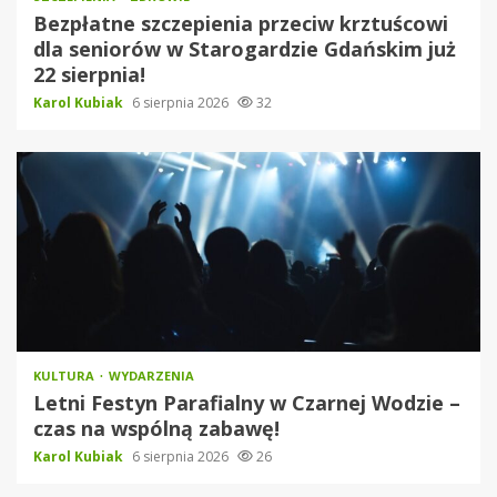
Bezpłatne szczepienia przeciw krztuścowi
dla seniorów w Starogardzie Gdańskim już
22 sierpnia!
Karol Kubiak
6 sierpnia 2026
32
KULTURA
WYDARZENIA
Letni Festyn Parafialny w Czarnej Wodzie –
czas na wspólną zabawę!
Karol Kubiak
6 sierpnia 2026
26