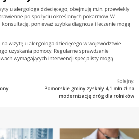
yty u alergologa dziecięcego, obejmują m.in. przewlekły
 trawienne po spożyciu określonych pokarmów. W
z konsultacją, ponieważ szybka diagnoza i leczenie mogą
na wizytę u alergologa dziecięcego w województwie
ego uzyskania pomocy. Regularne sprawdzanie
wach wymagających interwencji specjalisty mogą
Kolejny:
rony
Pomorskie gminy zyskały 4,1 mln zł na
modernizację dróg dla rolników