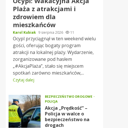
Ocypl: Wakacyjna Akcja
Plaża z atrakcjami i
zdrowiem dla
mieszkańców
Karol Kubiak
9 sierpnia 2026
11
Ocypl przyciągnął w ten weekend wielu
gości, oferując bogaty program
atrakcji na lokalnej plaży. Wydarzenie,
zorganizowane pod hasłem
„#AkcjaPlaża”, stało się miejscem
spotkań zarówno mieszkańców,...
Czytaj dalej
BEZPIECZEŃSTWO DROGOWE
POLICJA
Akcja „Prędkość” –
Policja w walce o
bezpieczeństwo na
drogach