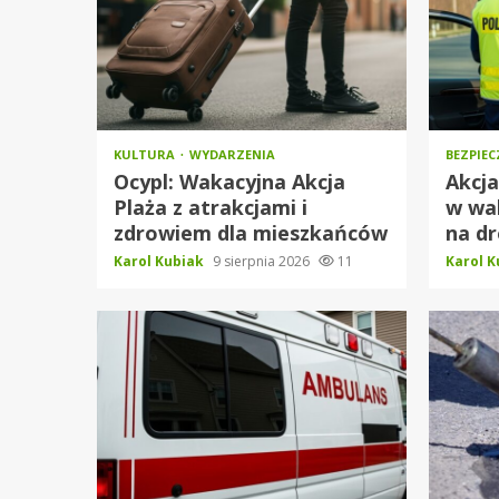
KULTURA
WYDARZENIA
BEZPIE
Ocypl: Wakacyjna Akcja
Akcja
Plaża z atrakcjami i
w wa
zdrowiem dla mieszkańców
na d
Karol Kubiak
9 sierpnia 2026
11
Karol 