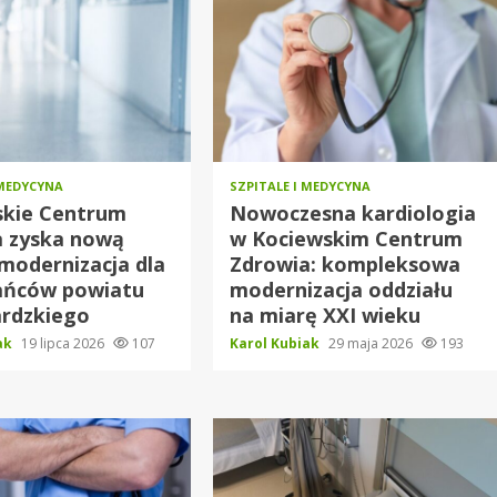
 MEDYCYNA
SZPITALE I MEDYCYNA
skie Centrum
Nowoczesna kardiologia
a zyska nową
w Kociewskim Centrum
 modernizacja dla
Zdrowia: kompleksowa
ańców powiatu
modernizacja oddziału
ardzkiego
na miarę XXI wieku
iak
19 lipca 2026
107
Karol Kubiak
29 maja 2026
193