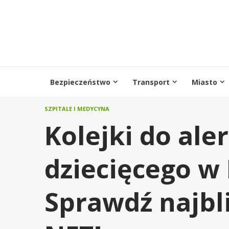
Przejdź
do
treści
Bezpieczeństwo
Transport
Miasto
SZPITALE I MEDYCYNA
Kolejki do ale
dziecięcego w
Sprawdź najbl