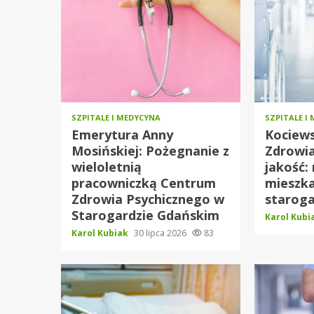
SZPITALE I MEDYCYNA
SZPITALE I
Emerytura Anny
Kociew
Mosińskiej: Pożegnanie z
Zdrowi
wieloletnią
jakość:
pracowniczką Centrum
mieszk
Zdrowia Psychicznego w
starog
Starogardzie Gdańskim
Karol Kub
Karol Kubiak
30 lipca 2026
83