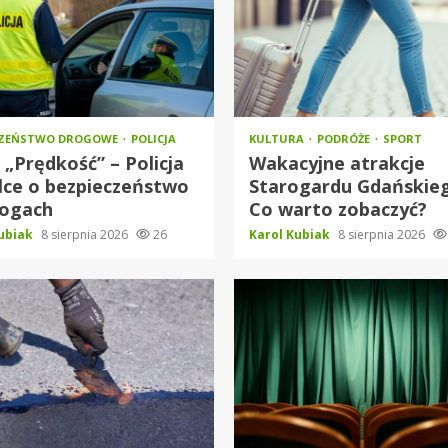
CZEŃSTWO DROGOWE
POLICJA
KULTURA
PODRÓŻE
SPORT
 „Prędkość” – Policja
Wakacyjne atrakcje
lce o bezpieczeństwo
Starogardu Gdańskie
rogach
Co warto zobaczyć?
Kubiak
8 sierpnia 2026
26
Karol Kubiak
8 sierpnia 2026