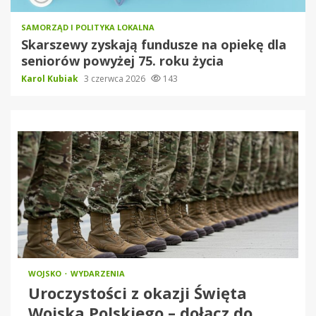
SAMORZĄD I POLITYKA LOKALNA
Skarszewy zyskają fundusze na opiekę dla
seniorów powyżej 75. roku życia
Karol Kubiak
3 czerwca 2026
143
WOJSKO
WYDARZENIA
Uroczystości z okazji Święta
Wojska Polskiego – dołącz do