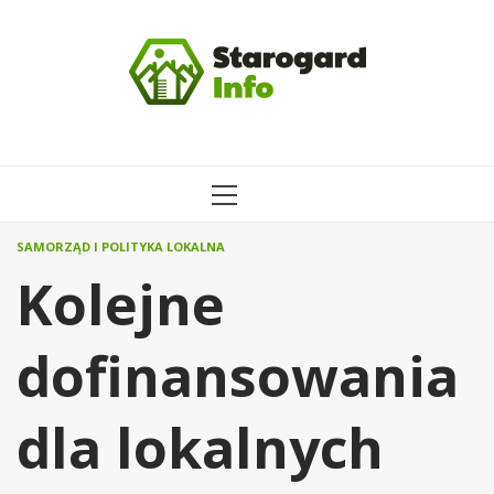
Przejdź
do
treści
MENU
GŁÓWNE
SAMORZĄD I POLITYKA LOKALNA
Kolejne
dofinansowania
dla lokalnych