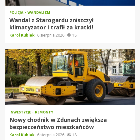
POLICJA
WANDALIZM
Wandal z Starogardu zniszczył
klimatyzator i trafił za kratki!
Karol Kubiak
6 sierpnia 2026
18
INWESTYCJE
REMONTY
Nowy chodnik w Zdunach zwiększa
bezpieczeństwo mieszkańców
Karol Kubiak
6 sierpnia 2026
18