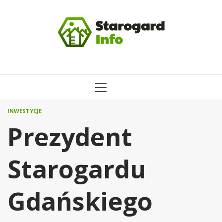
Przejdź
do
treści
MENU
GŁÓWNE
INWESTYCJE
Prezydent
Starogardu
Gdańskiego