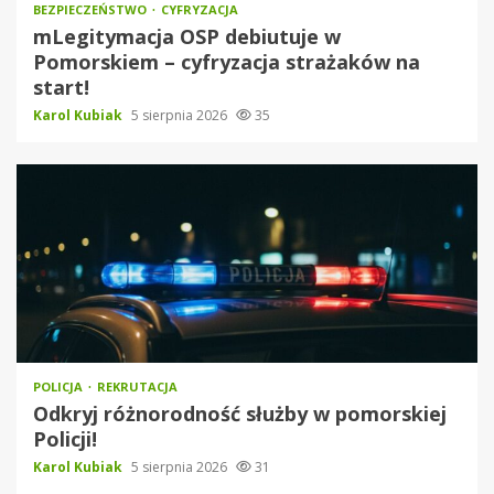
BEZPIECZEŃSTWO
CYFRYZACJA
mLegitymacja OSP debiutuje w
Pomorskiem – cyfryzacja strażaków na
start!
Karol Kubiak
5 sierpnia 2026
35
POLICJA
REKRUTACJA
Odkryj różnorodność służby w pomorskiej
Policji!
Karol Kubiak
5 sierpnia 2026
31