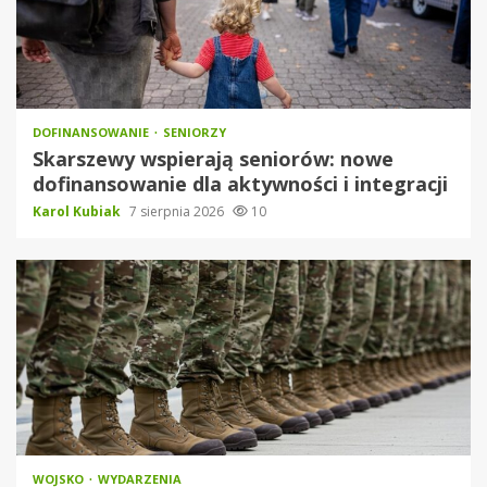
DOFINANSOWANIE
SENIORZY
Skarszewy wspierają seniorów: nowe
dofinansowanie dla aktywności i integracji
Karol Kubiak
7 sierpnia 2026
10
WOJSKO
WYDARZENIA