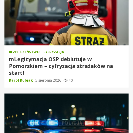
BEZPIECZEŃSTWO
CYFRYZACJA
mLegitymacja OSP debiutuje w
Pomorskiem – cyfryzacja strażaków na
start!
Karol Kubiak
5 sierpnia 2026
40