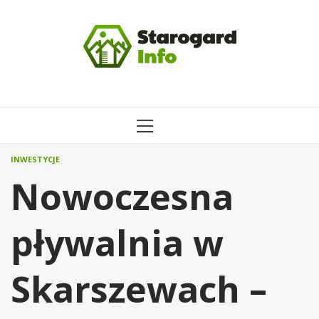
Przejdź
do
treści
MENU
GŁÓWNE
INWESTYCJE
Nowoczesna
pływalnia w
Skarszewach –