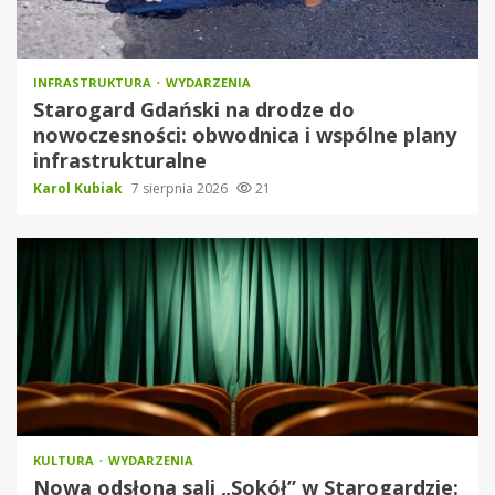
INFRASTRUKTURA
WYDARZENIA
Starogard Gdański na drodze do
nowoczesności: obwodnica i wspólne plany
infrastrukturalne
Karol Kubiak
7 sierpnia 2026
21
KULTURA
WYDARZENIA
Nowa odsłona sali „Sokół” w Starogardzie: