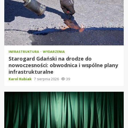
INFRASTRUKTURA
WYDARZENIA
Starogard Gdański na drodze do
nowoczesności: obwodnica i wspólne plany
infrastrukturalne
Karol Kubiak
7 sierpnia 2026
39