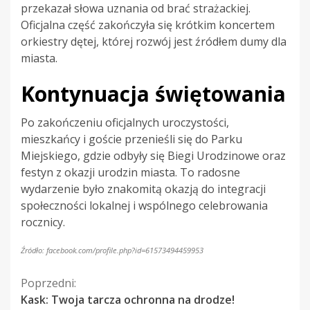
przekazał słowa uznania od brać strażackiej.
Oficjalna część zakończyła się krótkim koncertem
orkiestry dętej, której rozwój jest źródłem dumy dla
miasta.
Kontynuacja świętowania
Po zakończeniu oficjalnych uroczystości,
mieszkańcy i goście przenieśli się do Parku
Miejskiego, gdzie odbyły się Biegi Urodzinowe oraz
festyn z okazji urodzin miasta. To radosne
wydarzenie było znakomitą okazją do integracji
społeczności lokalnej i wspólnego celebrowania
rocznicy.
Źródło: facebook.com/profile.php?id=61573494459953
Kontynuuj
Poprzedni:
Kask: Twoja tarcza ochronna na drodze!