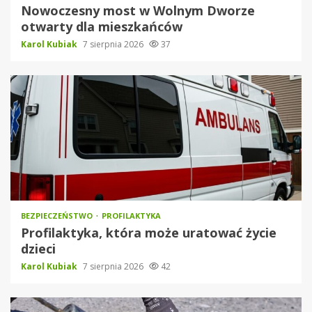
Nowoczesny most w Wolnym Dworze
otwarty dla mieszkańców
Karol Kubiak
7 sierpnia 2026
37
BEZPIECZEŃSTWO
PROFILAKTYKA
Profilaktyka, która może uratować życie
dzieci
Karol Kubiak
7 sierpnia 2026
42