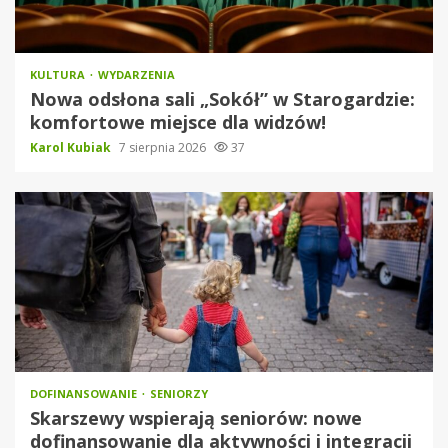
KULTURA
WYDARZENIA
Nowa odsłona sali „Sokół” w Starogardzie:
komfortowe miejsce dla widzów!
Karol Kubiak
7 sierpnia 2026
37
DOFINANSOWANIE
SENIORZY
Skarszewy wspierają seniorów: nowe
dofinansowanie dla aktywności i integracji