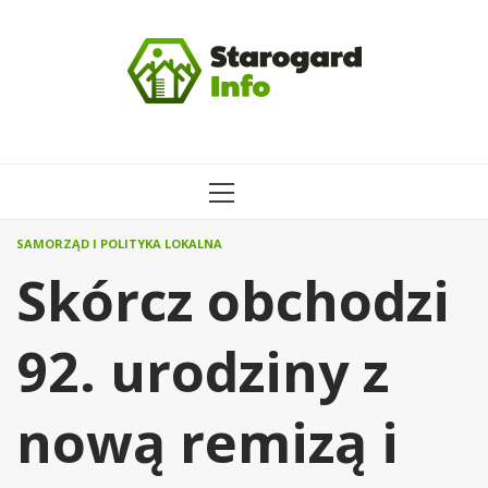
Przejdź
do
treści
MENU
GŁÓWNE
SAMORZĄD I POLITYKA LOKALNA
Skórcz obchodzi
92. urodziny z
nową remizą i