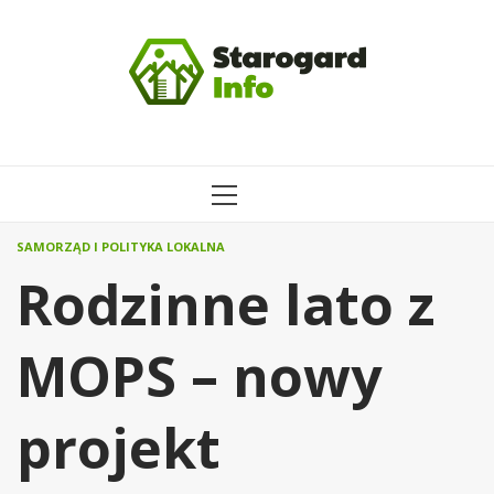
Przejdź
do
treści
MENU
GŁÓWNE
SAMORZĄD I POLITYKA LOKALNA
Rodzinne lato z
MOPS – nowy
projekt