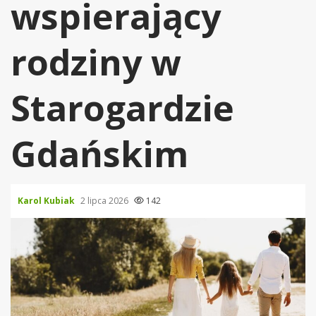
wspierający
rodziny w
Starogardzie
Gdańskim
Karol Kubiak
2 lipca 2026
142