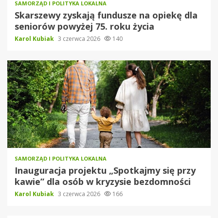
SAMORZĄD I POLITYKA LOKALNA
Skarszewy zyskają fundusze na opiekę dla
seniorów powyżej 75. roku życia
Karol Kubiak
3 czerwca 2026
140
SAMORZĄD I POLITYKA LOKALNA
Inauguracja projektu „Spotkajmy się przy
kawie” dla osób w kryzysie bezdomności
Karol Kubiak
3 czerwca 2026
166