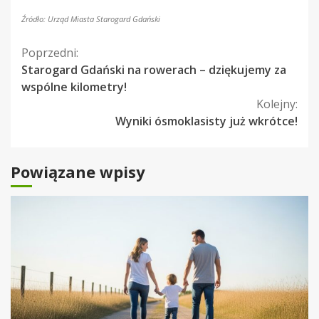
Źródło: Urząd Miasta Starogard Gdański
Kontynuuj
Poprzedni:
Starogard Gdański na rowerach – dziękujemy za
czytanie
wspólne kilometry!
Kolejny:
Wyniki ósmoklasisty już wkrótce!
Powiązane wpisy