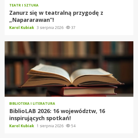
TEATR I SZTUKA
Zanurz się w teatralną przygodę z
„Napararawan”!
Karol Kubiak
3 sierpnia 2026
37
BIBLIOTEKA I LITERATURA
BiblioLAB 2026: 16 województw, 16
inspirujących spotkań!
Karol Kubiak
1 sierpnia 2026
54