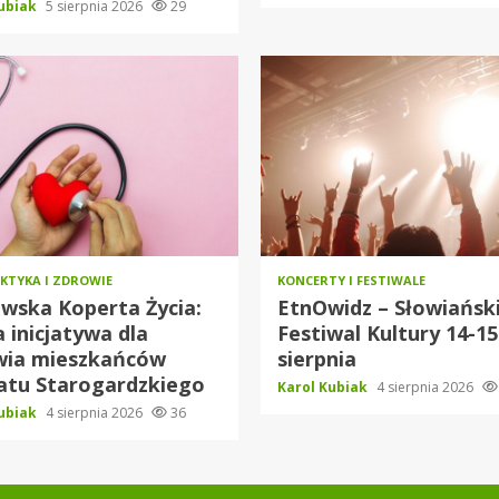
Kubiak
5 sierpnia 2026
29
KTYKA I ZDROWIE
KONCERTY I FESTIWALE
wska Koperta Życia:
EtnOwidz – Słowiańsk
inicjatywa dla
Festiwal Kultury 14-15
wia mieszkańców
sierpnia
atu Starogardzkiego
Karol Kubiak
4 sierpnia 2026
Kubiak
4 sierpnia 2026
36