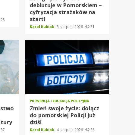
debiutuje w Pomorskiem –
cyfryzacja strażaków na
start!
25
Karol Kubiak
5 sierpnia 2026
31
PREWENCJA I EDUKACJA POLICYJNA
ństwo
Zmień swoje życie: dołącz
do pomorskiej Policji już
tury
dziś!
37
Karol Kubiak
4 sierpnia 2026
35