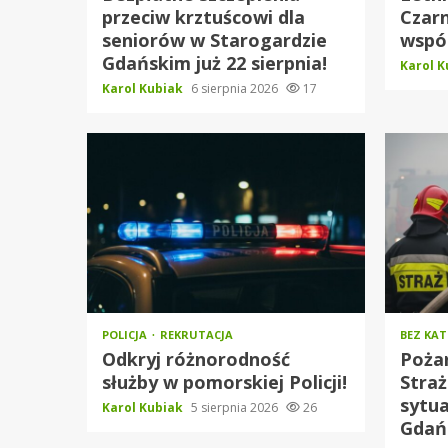
przeciw krztuścowi dla
Czarn
seniorów w Starogardzie
wspó
Gdańskim już 22 sierpnia!
Karol 
Karol Kubiak
6 sierpnia 2026
17
POLICJA
REKRUTACJA
BEZ KAT
Odkryj różnorodność
Pożar
służby w pomorskiej Policji!
Straż
sytua
Karol Kubiak
5 sierpnia 2026
26
Gdań