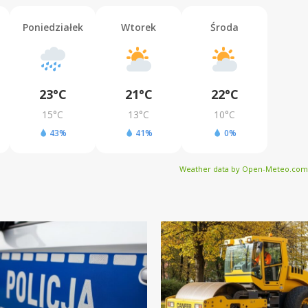
Poniedziałek
Wtorek
Środa
23°C
21°C
22°C
15°C
13°C
10°C
43%
41%
0%
Weather data by Open-Meteo.com