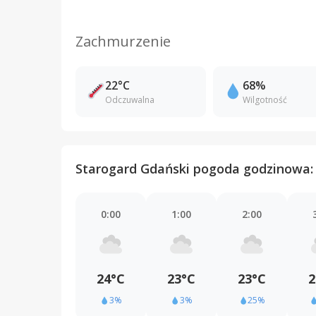
Zachmurzenie
22°C
68%
Odczuwalna
Wilgotność
Starogard Gdański pogoda godzinowa: 
0:00
1:00
2:00
24°C
23°C
23°C
2
3%
3%
25%