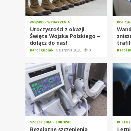
WOJSKO
WYDARZENIA
POLICJA
Uroczystości z okazji
Wand
Święta Wojska Polskiego –
znisz
dołącz do nas!
trafił
Karol Kubiak
6 sierpnia 2026
0
Karol 
SZCZEPIENIA
ZDROWIE
KULTU
Bezpłatne szczepienia
Letni