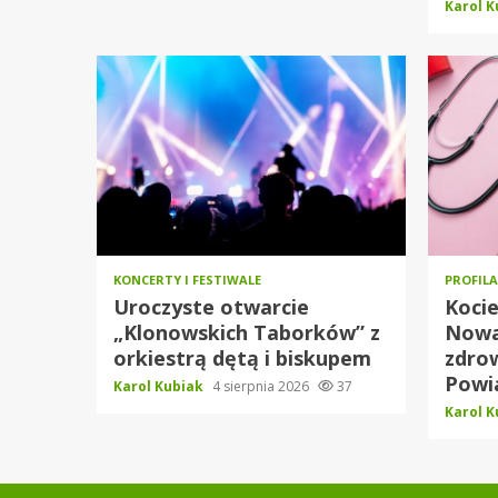
Karol 
KONCERTY I FESTIWALE
PROFILA
Uroczyste otwarcie
Kocie
„Klonowskich Taborków” z
Nowa 
orkiestrą dętą i biskupem
zdro
Powi
Karol Kubiak
4 sierpnia 2026
37
Karol 