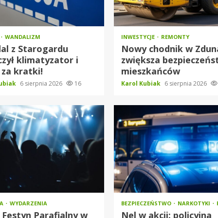
WANDALIZM
INWESTYCJE
REMONTY
al z Starogardu
Nowy chodnik w Zdun
czył klimatyzator i
zwiększa bezpieczeń
 za kratki!
mieszkańców
Kubiak
6 sierpnia 2026
16
Karol Kubiak
6 sierpnia 2026
RA
WYDARZENIA
BEZPIECZEŃSTWO
NARKOTYKI
 Festyn Parafialny w
Nel w akcji: policyjna