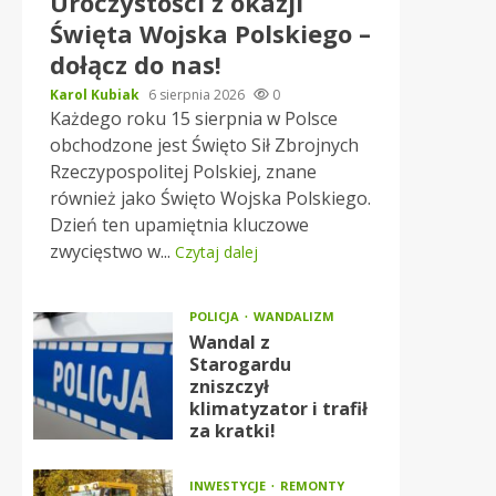
Uroczystości z okazji
Święta Wojska Polskiego –
dołącz do nas!
Karol Kubiak
6 sierpnia 2026
0
Każdego roku 15 sierpnia w Polsce
obchodzone jest Święto Sił Zbrojnych
Rzeczypospolitej Polskiej, znane
również jako Święto Wojska Polskiego.
Dzień ten upamiętnia kluczowe
zwycięstwo w...
Czytaj dalej
POLICJA
WANDALIZM
8:00
9:00
10:00
11:00
Wandal z
Starogardu
zniszczył
klimatyzator i trafił
za kratki!
21°C
22°C
24°C
24°C
40%
18%
13%
20%
INWESTYCJE
REMONTY