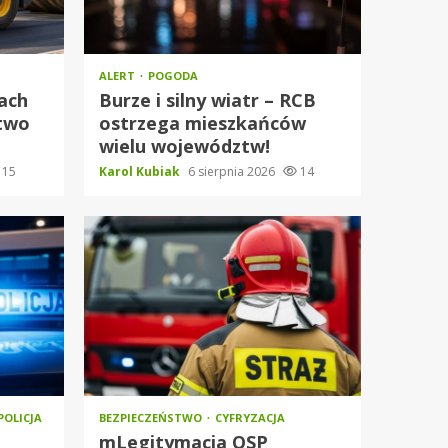
ALERT
POGODA
ach
Burze i silny wiatr – RCB
stwo
ostrzega mieszkańców
wielu województw!
15
Karol Kubiak
6 sierpnia 2026
14
POLICJA
BEZPIECZEŃSTWO
CYFRYZACJA
mLegitymacja OSP