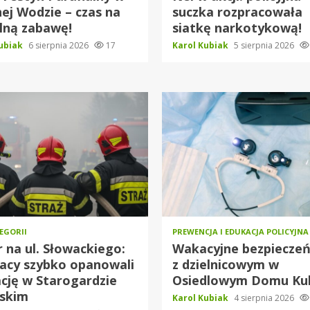
ej Wodzie – czas na
suczka rozpracowała
lną zabawę!
siatkę narkotykową!
Kubiak
6 sierpnia 2026
17
Karol Kubiak
5 sierpnia 2026
EGORII
PREWENCJA I EDUKACJA POLICYJNA
 na ul. Słowackiego:
Wakacyjne bezpiecze
acy szybko opanowali
z dzielnicowym w
cję w Starogardzie
Osiedlowym Domu Kul
skim
Karol Kubiak
4 sierpnia 2026