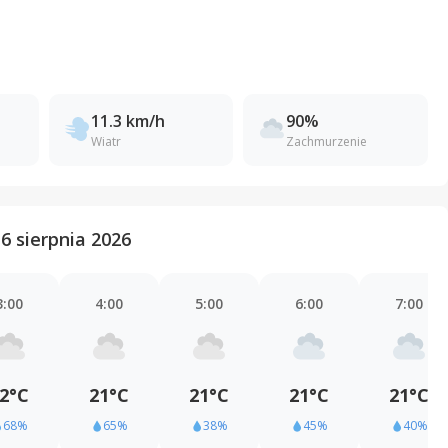
11.3 km/h
90%
Wiatr
Zachmurzenie
6 sierpnia 2026
3:00
4:00
5:00
6:00
7:00
2°C
21°C
21°C
21°C
21°C
68%
65%
38%
45%
40%