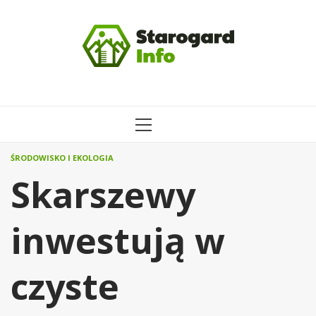
Przejdź
do
treści
MENU
GŁÓWNE
ŚRODOWISKO I EKOLOGIA
Skarszewy
inwestują w
czyste