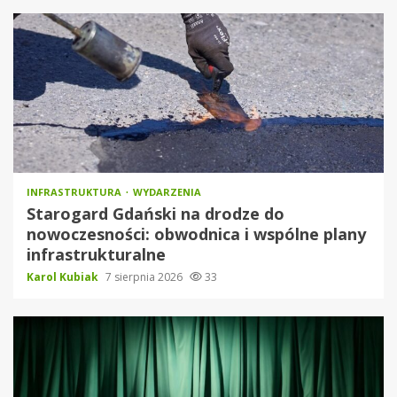
INFRASTRUKTURA
WYDARZENIA
Starogard Gdański na drodze do
nowoczesności: obwodnica i wspólne plany
infrastrukturalne
Karol Kubiak
7 sierpnia 2026
33