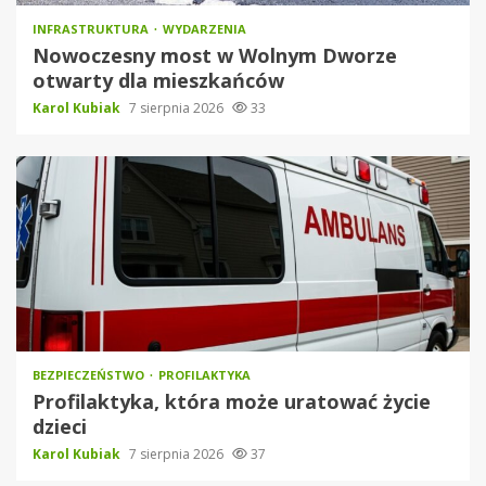
INFRASTRUKTURA
WYDARZENIA
Nowoczesny most w Wolnym Dworze
otwarty dla mieszkańców
Karol Kubiak
7 sierpnia 2026
33
BEZPIECZEŃSTWO
PROFILAKTYKA
Profilaktyka, która może uratować życie
dzieci
Karol Kubiak
7 sierpnia 2026
37