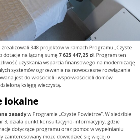
 zrealizowali 348 projektów w ramach Programu „Czyste
no dotacje na łączną sumę
7 625 447,25 zł
. Program ten
ożliwość uzyskania wsparcia finansowego na modernizację
ałych systemów ogrzewania na nowoczesne rozwiązania
wana jest do właścicieli i współwłaścicieli domów
dzieloną księgą wieczystą.
 lokalne
one zasady
w Programie „Czyste Powietrze”. W siedzibie
 3, działa punkt konsultacyjno-informacyjny, gdzie
acje dotyczące programu oraz pomoc w wypełnianiu
żdy zainteresowany może dowiedzieć się więcej o