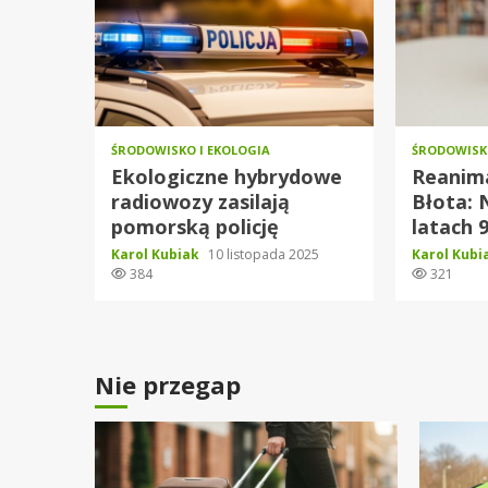
ŚRODOWISKO I EKOLOGIA
ŚRODOWISKO
Ekologiczne hybrydowe
Reanima
radiowozy zasilają
Błota: 
pomorską policję
latach 9
Karol Kubiak
10 listopada 2025
Karol Kub
384
321
Nie przegap