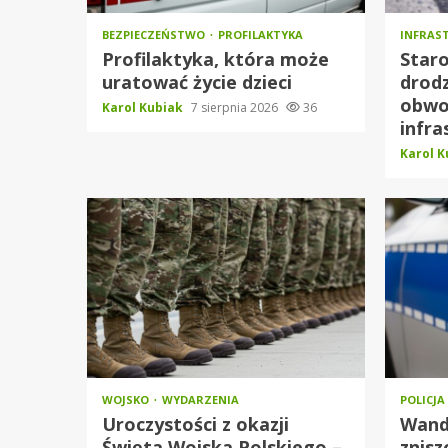
BEZPIECZEŃSTWO
PROFILAKTYKA
INFRAS
Profilaktyka, która może
Star
uratować życie dzieci
drod
obwod
Karol Kubiak
7 sierpnia 2026
36
infra
Karol 
WOJSKO
WYDARZENIA
POLICJA
Uroczystości z okazji
Wand
Święta Wojska Polskiego –
znisz