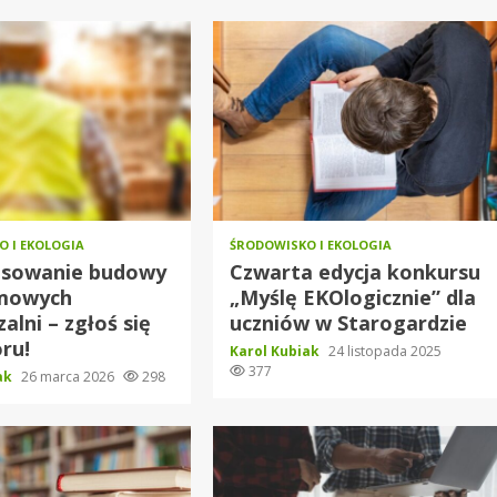
 I EKOLOGIA
ŚRODOWISKO I EKOLOGIA
nsowanie budowy
Czwarta edycja konkursu
mowych
„Myślę EKOlogicznie” dla
alni – zgłoś się
uczniów w Starogardzie
ru!
Karol Kubiak
24 listopada 2025
377
iak
26 marca 2026
298