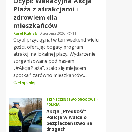
Ocypl: Wakacyjna Akcja
Plaża z atrakcjami i
zdrowiem dla
mieszkańców
Karol Kubiak
9 sierpnia 2026
11
Ocypl przyciągnął w ten weekend wielu
gości, oferując bogaty program
atrakcji na lokalnej plaży. Wydarzenie,
zorganizowane pod hasłem
„#AkcjaPlaża”, stało się miejscem
spotkań zarówno mieszkańców,...
Czytaj dalej
BEZPIECZEŃSTWO DROGOWE
POLICJA
Akcja „Prędkość” –
Policja w walce o
bezpieczeństwo na
drogach