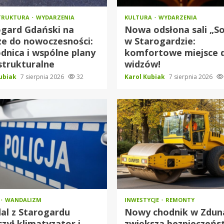
TRUKTURA
WYDARZENIA
KULTURA
WYDARZENIA
ogard Gdański na
Nowa odsłona sali „S
ze do nowoczesności:
w Starogardzie:
nica i wspólne plany
komfortowe miejsce 
strukturalne
widzów!
Kubiak
7 sierpnia 2026
32
Karol Kubiak
7 sierpnia 2026
WANDALIZM
INWESTYCJE
REMONTY
al z Starogardu
Nowy chodnik w Zdun
czył klimatyzator i
zwiększa bezpieczeń