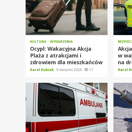
KULTURA
WYDARZENIA
BEZPIE
Ocypl: Wakacyjna Akcja
Akcja
Plaża z atrakcjami i
w wa
zdrowiem dla mieszkańców
na d
Karol Kubiak
9 sierpnia 2026
11
Karol 