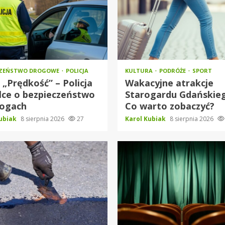
CZEŃSTWO DROGOWE
POLICJA
KULTURA
PODRÓŻE
SPORT
 „Prędkość” – Policja
Wakacyjne atrakcje
lce o bezpieczeństwo
Starogardu Gdańskie
rogach
Co warto zobaczyć?
Kubiak
8 sierpnia 2026
27
Karol Kubiak
8 sierpnia 2026