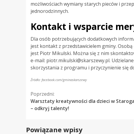
możliwościach wymiany starych pieców i prz
jednorodzinnych.
Kontakt i wsparcie mer
Dla osób potrzebujących dodatkowych informa
jest kontakt z przedstawicielem gminy. Osobą
jest Piotr Mikulski. Można się z nim skontak
e-mail:
piotr.mikulski@skarszewy.pl
. Udzielan
skorzystania z programu i przyczynienie się d
Źródło: facebook.com/gminaskarszewy
Kontynuuj
Poprzedni:
Warsztaty kreatywności dla dzieci w Starog
czytanie
– odkryj talenty!
Powiązane wpisy