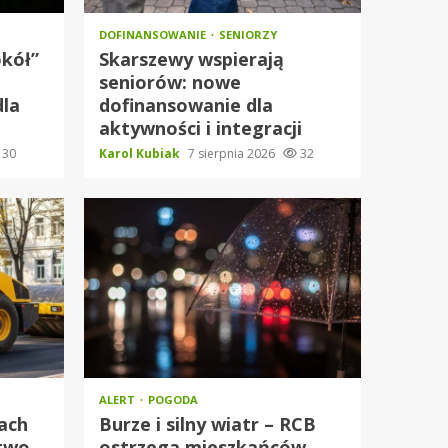
DOFINANSOWANIE
SENIORZY
okół”
Skarszewy wspierają
seniorów: nowe
dla
dofinansowanie dla
aktywności i integracji
30
Karol Kubiak
7 sierpnia 2026
32
ALERT
POGODA
ach
Burze i silny wiatr – RCB
stwo
ostrzega mieszkańców