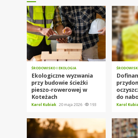
ŚRODOWISKO I EKOLOGIA
ŚRODOWISKO
Ekologiczne wyzwania
Dofina
przy budowie ścieżki
przydo
pieszo-rowerowej w
oczyszcz
Koteżach
do nabo
Karol Kubiak
20 maja 2026
193
Karol Kub