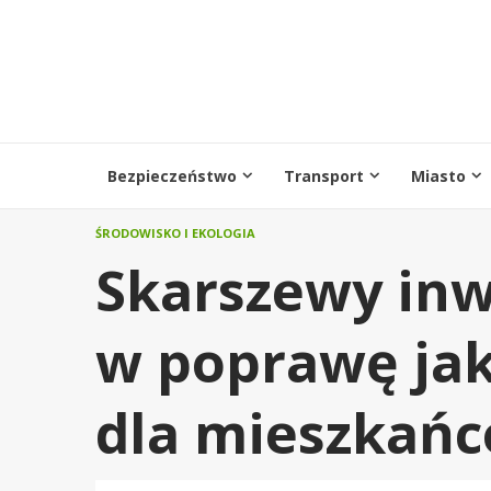
Przejdź
do
treści
Bezpieczeństwo
Transport
Miasto
ŚRODOWISKO I EKOLOGIA
Skarszewy inwe
w poprawę jak
dla mieszkań