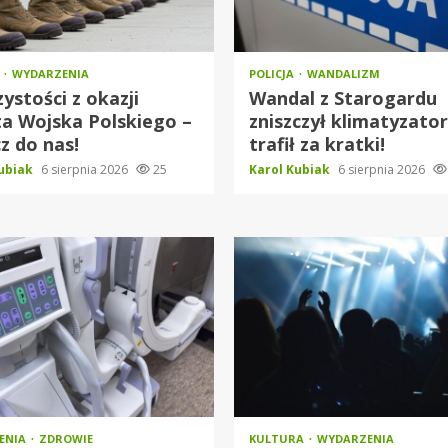
O
WYDARZENIA
POLICJA
WANDALIZM
ystości z okazji
Wandal z Starogardu
a Wojska Polskiego –
zniszczył klimatyzator
z do nas!
trafił za kratki!
Kubiak
6 sierpnia 2026
25
Karol Kubiak
6 sierpnia 2026
IENIA
ZDROWIE
KULTURA
WYDARZENIA