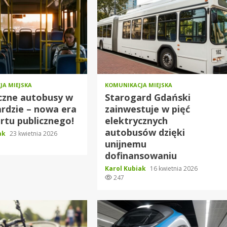
JA MIEJSKA
KOMUNIKACJA MIEJSKA
czne autobusy w
Starogard Gdański
rdzie – nowa era
zainwestuje w pięć
rtu publicznego!
elektrycznych
autobusów dzięki
iak
23 kwietnia 2026
unijnemu
dofinansowaniu
Karol Kubiak
16 kwietnia 2026
247