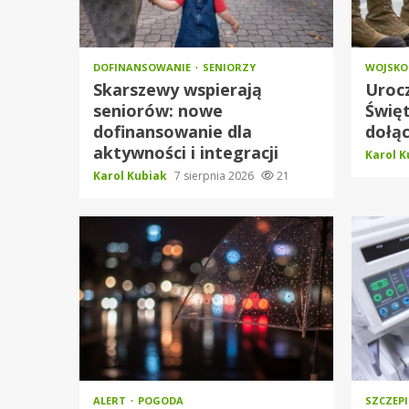
DOFINANSOWANIE
SENIORZY
WOJSK
Skarszewy wspierają
Urocz
seniorów: nowe
Święt
dofinansowanie dla
dołąc
aktywności i integracji
Karol 
Karol Kubiak
7 sierpnia 2026
21
ALERT
POGODA
SZCZEP