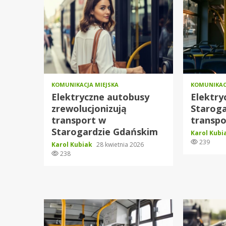
KOMUNIKACJA MIEJSKA
KOMUNIKAC
Elektryczne autobusy
Elektry
zrewolucjonizują
Staroga
transport w
transpo
Starogardzie Gdańskim
Karol Kub
239
Karol Kubiak
28 kwietnia 2026
238