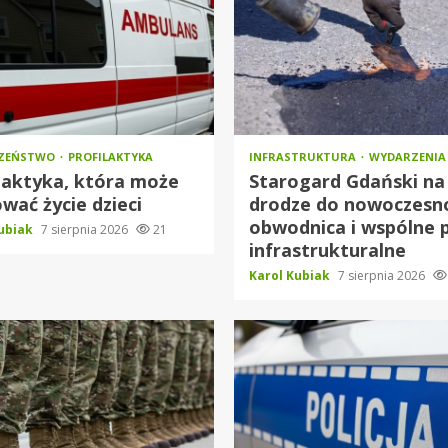
CZEŃSTWO
PROFILAKTYKA
INFRASTRUKTURA
WYDARZENIA
laktyka, która może
Starogard Gdański na
wać życie dzieci
drodze do nowoczesno
obwodnica i wspólne 
Kubiak
7 sierpnia 2026
21
infrastrukturalne
Karol Kubiak
7 sierpnia 2026