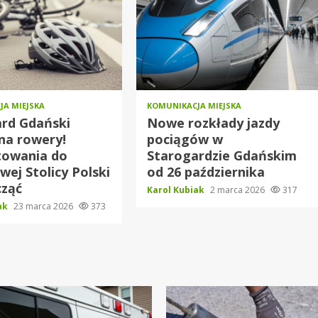
JA MIEJSKA
KOMUNIKACJA MIEJSKA
rd Gdański
Nowe rozkłady jazdy
na rowery!
pociągów w
towania do
Starogardzie Gdańskim
ej Stolicy Polski
od 26 października
cząć
Karol Kubiak
2 marca 2026
317
iak
23 marca 2026
373