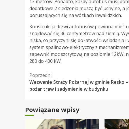
13 metrów. Ponadto, każdy autobus musi pomie
dodatkowe 2 siedzenia muszą być uchylne, a j
poruszających się na wózkach inwalidzkich.
Konstrukcja drzwi autobusów powinna mieć uk
znajdować się 36 centymetrów nad ziemią. Wys
niska, co przyczyni się do łatwości wsiadania 
system spalinowo-elektryczny z mechanizmem 
zapewnić moc szczytową na poziomie 12kW, n
280 do 400 kW.
Kontynuuj
Poprzedni:
Wezwanie Straży Pożarnej w gminie Resko –
czytanie
pożar traw i zadymienie w budynku
Powiązane wpisy