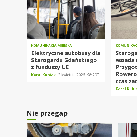
KOMUNIKACJA MIEJSKA
KOMUNIKAC
Elektryczne autobusy dla
Staroga
Starogardu Gdańskiego
wsiada 
z funduszy UE
Przygo
Rowerow
Karol Kubiak
3 kwietnia 2026
297
czas za
Karol Kub
Nie przegap