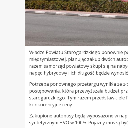
Władze Powiatu Starogardzkiego ponownie pod
międzymiastowej, planując zakup dwóch auto
razem samorząd powiatowy skupi się na nabyc
napęd hybrydowy i ich długość będzie wynosić
Potrzeba ponownego przetargu wynikła ze zło
postępowania, która przewyższała budżet prz
starogardzkiego. Tym razem przedstawiciele Po
konkurencyjne ceny.
Zakupione autobusy będą wyposażone w napęd
syntetycznym HVO w 100%. Pojazdy muszą być 