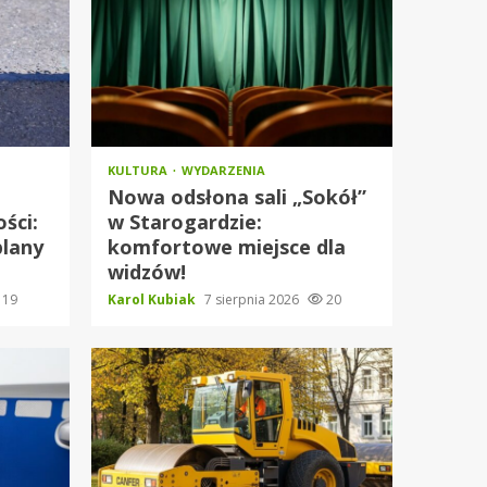
KULTURA
WYDARZENIA
Nowa odsłona sali „Sokół”
ści:
w Starogardzie:
plany
komfortowe miejsce dla
widzów!
19
Karol Kubiak
7 sierpnia 2026
20