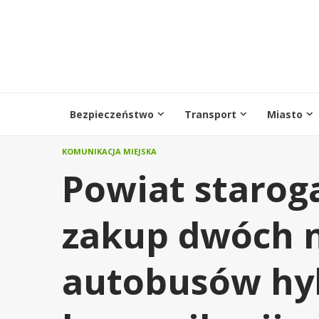
Przejdź
do
treści
Bezpieczeństwo
Transport
Miasto
KOMUNIKACJA MIEJSKA
Powiat starog
zakup dwóch 
autobusów hy