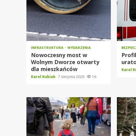
INFRASTRUKTURA
WYDARZENIA
BEZPIE
Nowoczesny most w
Profi
Wolnym Dworze otwarty
urato
dla mieszkańców
Karol 
Karol Kubiak
7 sierpnia 2026
16