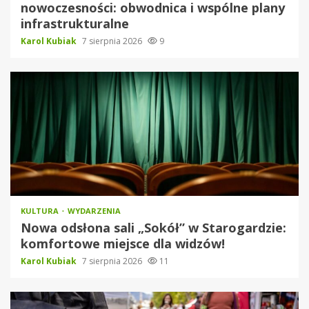
nowoczesności: obwodnica i wspólne plany
infrastrukturalne
Karol Kubiak
7 sierpnia 2026
9
KULTURA
WYDARZENIA
Nowa odsłona sali „Sokół” w Starogardzie:
komfortowe miejsce dla widzów!
Karol Kubiak
7 sierpnia 2026
11