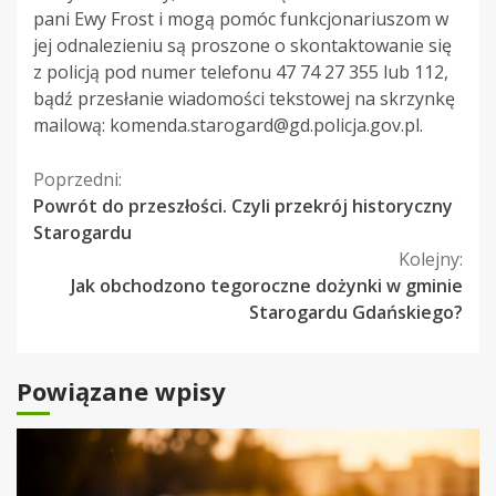
pani Ewy Frost i mogą pomóc funkcjonariuszom w
jej odnalezieniu są proszone o skontaktowanie się
z policją pod numer telefonu 47 74 27 355 lub 112,
bądź przesłanie wiadomości tekstowej na skrzynkę
mailową:
komenda.starogard@gd.policja.gov.pl
.
Kontynuuj
Poprzedni:
Powrót do przeszłości. Czyli przekrój historyczny
czytanie
Starogardu
Kolejny:
Jak obchodzono tegoroczne dożynki w gminie
Starogardu Gdańskiego?
Powiązane wpisy