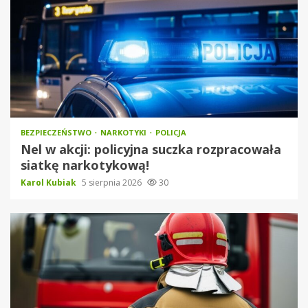
BEZPIECZEŃSTWO
NARKOTYKI
POLICJA
Nel w akcji: policyjna suczka rozpracowała
siatkę narkotykową!
Karol Kubiak
5 sierpnia 2026
30