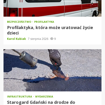
BEZPIECZEŃSTWO
PROFILAKTYKA
Profilaktyka, która może uratować życie
dzieci
Karol Kubiak
7 sierpnia 2026
9
INFRASTRUKTURA
WYDARZENIA
Starogard Gdański na drodze do