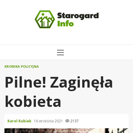
Przejdź
do
treści
MENU
GŁÓWNE
KRONIKA POLICYJNA
Pilne! Zaginęła
kobieta
Karol Kubiak
16 września 2021
2137