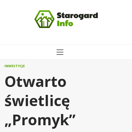
Przejdź
do
treści
MENU
GŁÓWNE
INWESTYCJE
Otwarto
świetlicę
„Promyk”