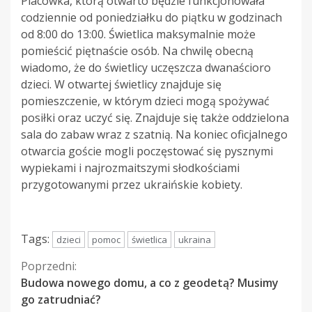
Placówka, którą otwarto będzie funkcjonowała
codziennie od poniedziałku do piątku w godzinach
od 8:00 do 13:00. Świetlica maksymalnie może
pomieścić piętnaście osób. Na chwilę obecną
wiadomo, że do świetlicy uczęszcza dwanaścioro
dzieci. W otwartej świetlicy znajduje się
pomieszczenie, w którym dzieci mogą spożywać
posiłki oraz uczyć się. Znajduje się także oddzielona
sala do zabaw wraz z szatnią. Na koniec oficjalnego
otwarcia goście mogli poczęstować się pysznymi
wypiekami i najrozmaitszymi słodkościami
przygotowanymi przez ukraińskie kobiety.
Tags:
dzieci
pomoc
świetlica
ukraina
Kontynuuj
Poprzedni:
Budowa nowego domu, a co z geodetą? Musimy
czytanie
go zatrudniać?