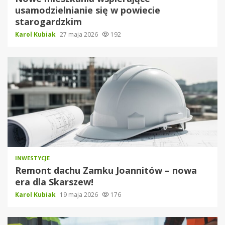
usamodzielnianie się w powiecie
starogardzkim
Karol Kubiak
27 maja 2026
192
INWESTYCJE
Remont dachu Zamku Joannitów – nowa
era dla Skarszew!
Karol Kubiak
19 maja 2026
176