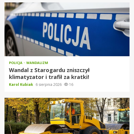
POLICJA
WANDALIZM
Wandal z Starogardu zniszczył
klimatyzator i trafił za kratki!
Karol Kubiak
6 sierpnia 2026
16