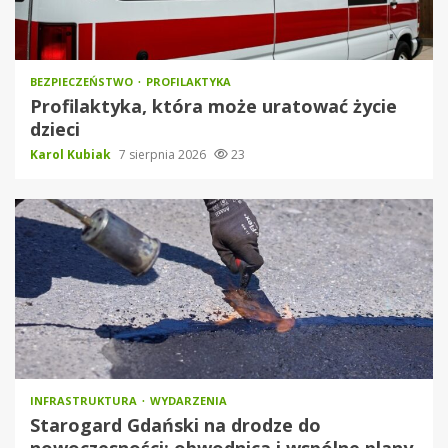
BEZPIECZEŃSTWO
PROFILAKTYKA
Profilaktyka, która może uratować życie
dzieci
Karol Kubiak
7 sierpnia 2026
23
INFRASTRUKTURA
WYDARZENIA
Starogard Gdański na drodze do
nowoczesności: obwodnica i wspólne plany