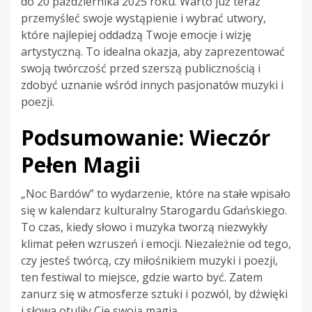
do 20 października 2025 roku. Warto już teraz
przemyśleć swoje wystąpienie i wybrać utwory,
które najlepiej oddadzą Twoje emocje i wizję
artystyczną. To idealna okazja, aby zaprezentować
swoją twórczość przed szerszą publicznością i
zdobyć uznanie wśród innych pasjonatów muzyki i
poezji.
Podsumowanie: Wieczór
Pełen Magii
„Noc Bardów” to wydarzenie, które na stałe wpisało
się w kalendarz kulturalny Starogardu Gdańskiego.
To czas, kiedy słowo i muzyka tworzą niezwykły
klimat pełen wzruszeń i emocji. Niezależnie od tego,
czy jesteś twórcą, czy miłośnikiem muzyki i poezji,
ten festiwal to miejsce, gdzie warto być. Zatem
zanurz się w atmosferze sztuki i pozwól, by dźwięki
i słowa otuliły Cię swoją magią.