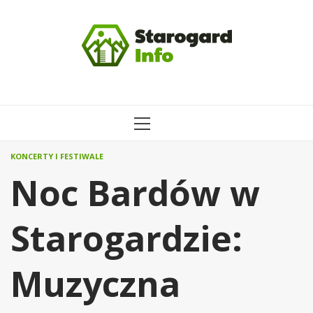
Przejdź
do
treści
MENU
GŁÓWNE
KONCERTY I FESTIWALE
Noc Bardów w
Starogardzie:
Muzyczna