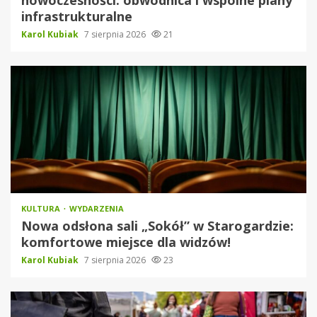
infrastrukturalne
Karol Kubiak
7 sierpnia 2026
21
KULTURA
WYDARZENIA
Nowa odsłona sali „Sokół” w Starogardzie:
komfortowe miejsce dla widzów!
Karol Kubiak
7 sierpnia 2026
23