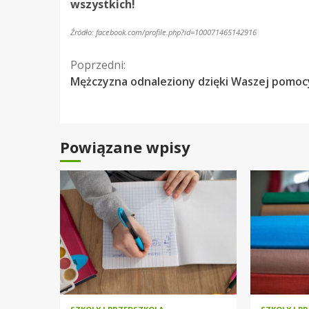
wszystkich!
Źródło: facebook.com/profile.php?id=100071465142916
Kontynuuj
Poprzedni:
Mężczyzna odnaleziony dzięki Waszej pomoc
czytanie
Powiązane wpisy