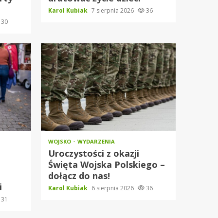
Karol Kubiak
7 sierpnia 2026
36
30
WOJSKO
WYDARZENIA
Uroczystości z okazji
Święta Wojska Polskiego –
dołącz do nas!
i
Karol Kubiak
6 sierpnia 2026
36
31