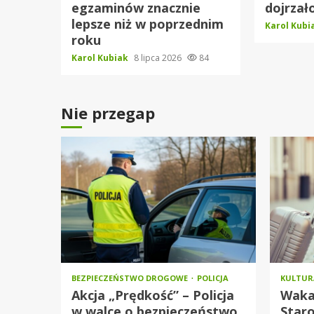
egzaminów znacznie
dojrzało
lepsze niż w poprzednim
Karol Kub
roku
Karol Kubiak
8 lipca 2026
84
Nie przegap
BEZPIECZEŃSTWO DROGOWE
POLICJA
KULTU
Akcja „Prędkość” – Policja
Waka
w walce o bezpieczeństwo
Star