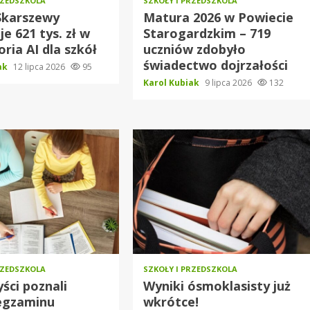
RZEDSZKOLA
SZKOŁY I PRZEDSZKOLA
Skarszewy
Matura 2026 w Powiecie
e 621 tys. zł w
Starogardzkim – 719
oria AI dla szkół
uczniów zdobyło
świadectwo dojrzałości
iak
12 lipca 2026
95
Karol Kubiak
9 lipca 2026
132
RZEDSZKOLA
SZKOŁY I PRZEDSZKOLA
ści poznali
Wyniki ósmoklasisty już
egzaminu
wkrótce!