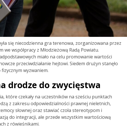
yła się niecodzienna gra terenowa, zorganizowana przez
m we współpracy z Młodzieżową Radą Powiatu.
adpodstawowych miało na celu promowanie wartości
anowcze przeciwdziałanie hejtowi. Siedem drużyn stanęło
lko fizycznym wyzwaniem.
a drodze do zwycięstwa
a, które czekały na uczestników na sześciu punktach
dzą z zakresu odpowiedzialności prawnej nieletnich,
zemocy słownej oraz stawiać czoła stereotypom i
kazją do integracji, ale przede wszystkim wartościową
ach z rówieśnikami.