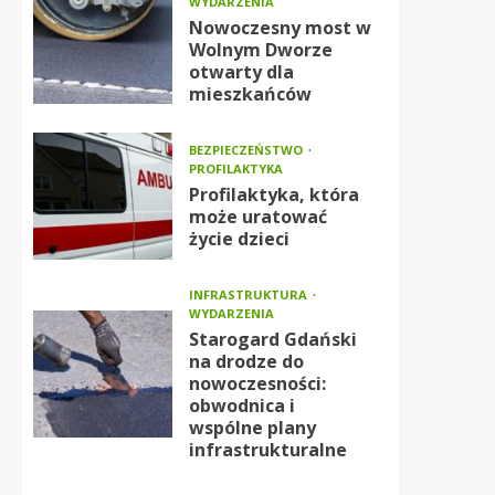
WYDARZENIA
Nowoczesny most w
Wolnym Dworze
otwarty dla
mieszkańców
BEZPIECZEŃSTWO
PROFILAKTYKA
Profilaktyka, która
może uratować
życie dzieci
INFRASTRUKTURA
WYDARZENIA
Starogard Gdański
na drodze do
nowoczesności:
obwodnica i
wspólne plany
infrastrukturalne