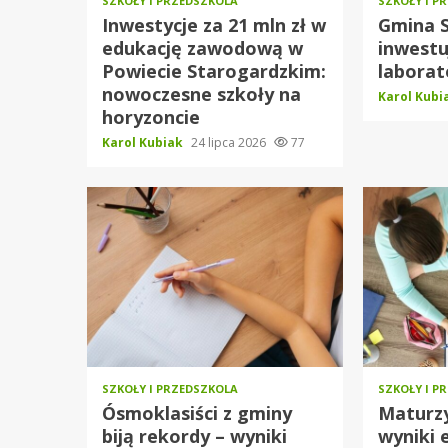
SZKOŁY I PRZEDSZKOLA
SZKOŁY I P
Inwestycje za 21 mln zł w
Gmina 
edukację zawodową w
inwestuj
Powiecie Starogardzkim:
laborat
nowoczesne szkoły na
Karol Kub
horyzoncie
Karol Kubiak
24 lipca 2026
77
SZKOŁY I PRZEDSZKOLA
SZKOŁY I P
Ósmoklasiści z gminy
Maturzy
biją rekordy – wyniki
wyniki 