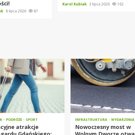
ści!
Karol Kubiak
3 lipca 2026
162
iak
8 lipca 2026
87
RA
PODRÓŻE
SPORT
INFRASTRUKTURA
WYDARZENIA
cyjne atrakcje
Nowoczesny most w
ogardu Gdańskiego:
Wolnym Dworze otwa