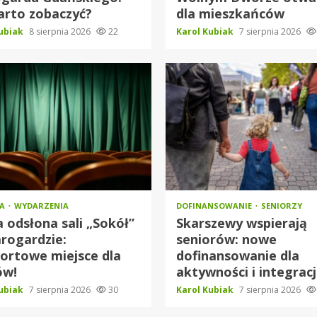
arto zobaczyć?
dla mieszkańców
Kubiak
8 sierpnia 2026
22
Karol Kubiak
7 sierpnia 2026
RA
WYDARZENIA
DOFINANSOWANIE
SENIORZY
odsłona sali „Sokół”
Skarszewy wspierają
rogardzie:
seniorów: nowe
ortowe miejsce dla
dofinansowanie dla
ów!
aktywności i integracj
Kubiak
7 sierpnia 2026
30
Karol Kubiak
7 sierpnia 2026