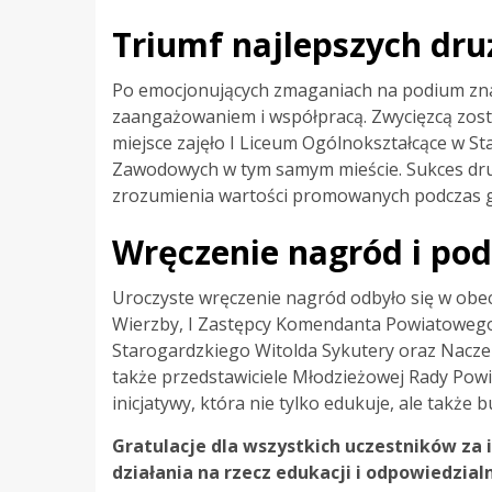
Triumf najlepszych dru
Po emocjonujących zmaganiach na podium znala
zaangażowaniem i współpracą. Zwycięzcą zos
miejsce zajęło I Liceum Ogólnokształcące w St
Zawodowych w tym samym mieście. Sukces druży
zrozumienia wartości promowanych podczas g
Wręczenie nagród i po
Uroczyste wręczenie nagród odbyło się w obecn
Wierzby, I Zastępcy Komendanta Powiatowego 
Starogardzkiego Witolda Sykutery oraz Naczeln
także przedstawiciele Młodzieżowej Rady Powi
inicjatywy, która nie tylko edukuje, ale takż
Gratulacje dla wszystkich uczestników za 
działania na rzecz edukacji i odpowiedzial