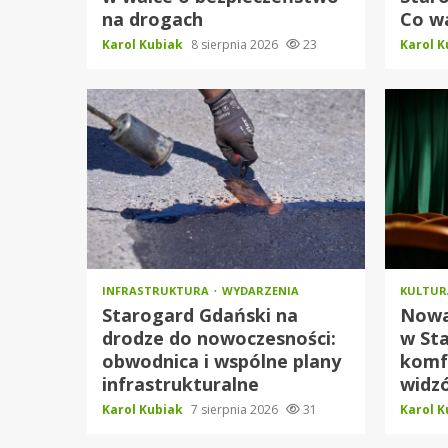
na drogach
Co w
Karol Kubiak
8 sierpnia 2026
23
Karol 
INFRASTRUKTURA
WYDARZENIA
KULTU
Starogard Gdański na
Nowa 
drodze do nowoczesności:
w Sta
obwodnica i wspólne plany
komf
infrastrukturalne
widz
Karol Kubiak
7 sierpnia 2026
31
Karol 