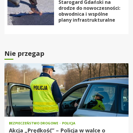
Starogard Gdański na
drodze do nowoczesności:
obwodnica i wspólne
plany infrastrukturalne
Nie przegap
BEZPIECZEŃSTWO DROGOWE
POLICJA
Akcja „Prędkość” – Policja w walce o