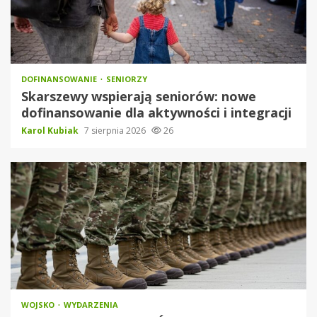
DOFINANSOWANIE
SENIORZY
Skarszewy wspierają seniorów: nowe
dofinansowanie dla aktywności i integracji
Karol Kubiak
7 sierpnia 2026
26
WOJSKO
WYDARZENIA