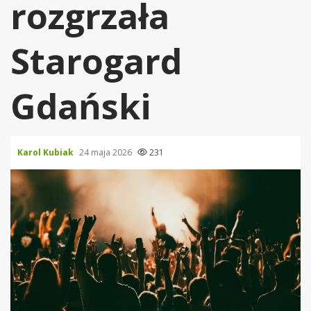
rozgrzała
Starogard
Gdański
Karol Kubiak
24 maja 2026
231