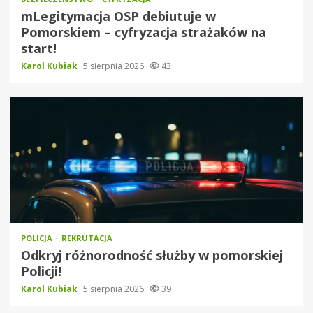
mLegitymacja OSP debiutuje w
Pomorskiem – cyfryzacja strażaków na
start!
Karol Kubiak
5 sierpnia 2026
43
POLICJA
REKRUTACJA
Odkryj różnorodność służby w pomorskiej
Policji!
Karol Kubiak
5 sierpnia 2026
39