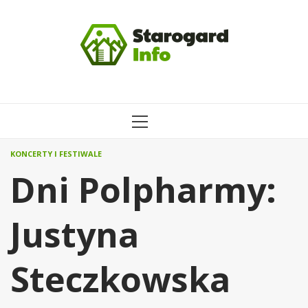
Przejdź
do
treści
MENU
GŁÓWNE
KONCERTY I FESTIWALE
Dni Polpharmy:
Justyna
Steczkowska