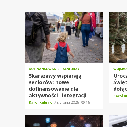
DOFINANSOWANIE
SENIORZY
WOJSK
Skarszewy wspierają
Urocz
seniorów: nowe
Święt
dofinansowanie dla
dołąc
aktywności i integracji
Karol 
Karol Kubiak
7 sierpnia 2026
16