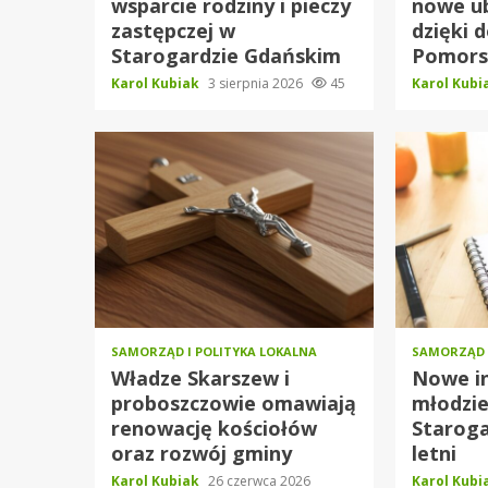
wsparcie rodziny i pieczy
nowe ub
zastępczej w
dzięki d
Starogardzie Gdańskim
Pomors
Karol Kubiak
3 sierpnia 2026
45
Karol Kub
SAMORZĄD I POLITYKA LOKALNA
SAMORZĄD 
Władze Skarszew i
Nowe in
proboszczowie omawiają
młodzie
renowację kościołów
Staroga
oraz rozwój gminy
letni
Karol Kubiak
26 czerwca 2026
Karol Kub