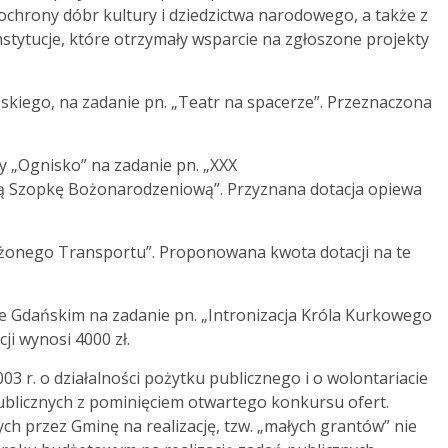
 ochrony dóbr kultury i dziedzictwa narodowego, a także z
stytucje, które otrzymały wsparcie na zgłoszone projekty
kiego, na zadanie pn. „Teatr na spacerze”. Przeznaczona
ry „Ognisko” na zadanie pn. „XXX
zą Szopkę Bożonarodzeniową”. Przyznana dotacja opiewa
ażonego Transportu”. Proponowana kwota dotacji na te
e Gdańskim na zadanie pn. „Intronizacja Króla Kurkowego
ji wynosi 4000 zł.
003 r. o działalności pożytku publicznego i o wolontariacie
ublicznych z pominięciem otwartego konkursu ofert.
 przez Gminę na realizację, tzw. „małych grantów” nie