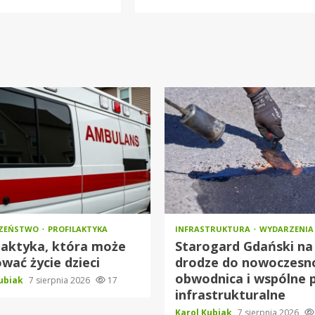
CZEŃSTWO
PROFILAKTYKA
INFRASTRUKTURA
WYDARZENIA
laktyka, która może
Starogard Gdański na
wać życie dzieci
drodze do nowoczesno
obwodnica i wspólne 
Kubiak
7 sierpnia 2026
17
infrastrukturalne
Karol Kubiak
7 sierpnia 2026