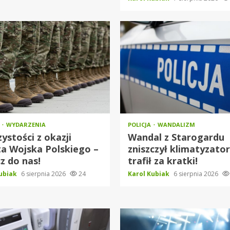
O
WYDARZENIA
POLICJA
WANDALIZM
ystości z okazji
Wandal z Starogardu
a Wojska Polskiego –
zniszczył klimatyzator
z do nas!
trafił za kratki!
Kubiak
6 sierpnia 2026
24
Karol Kubiak
6 sierpnia 2026