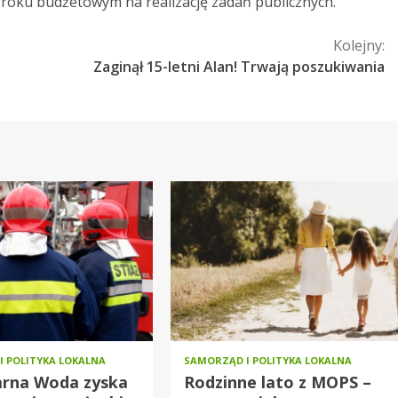
roku budżetowym na realizację zadań publicznych.
Kolejny:
Zaginął 15-letni Alan! Trwają poszukiwania
I POLITYKA LOKALNA
SAMORZĄD I POLITYKA LOKALNA
arna Woda zyska
Rodzinne lato z MOPS –