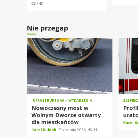
142
Nie przegap
INFRASTRUKTURA
WYDARZENIA
BEZPIE
Nowoczesny most w
Profi
Wolnym Dworze otwarty
urato
dla mieszkańców
Karol 
Karol Kubiak
7 sierpnia 2026
11