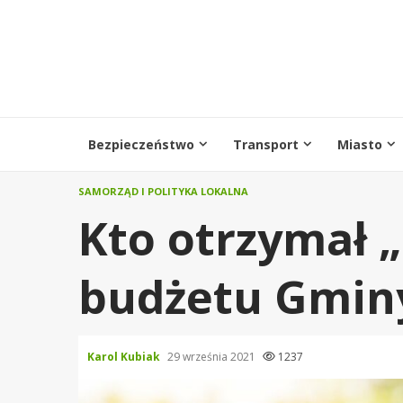
Przejdź
do
treści
Bezpieczeństwo
Transport
Miasto
SAMORZĄD I POLITYKA LOKALNA
Kto otrzymał 
budżetu Gminy
Karol Kubiak
29 września 2021
1237