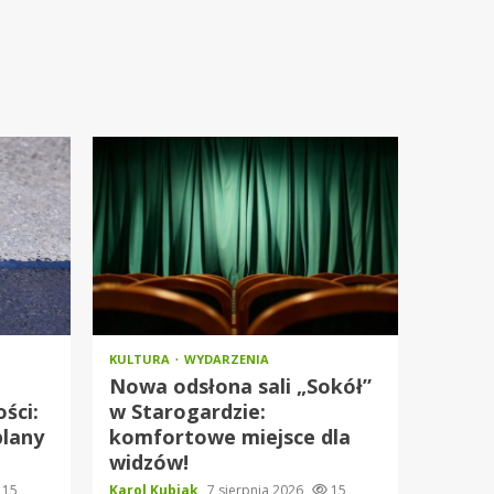
KULTURA
WYDARZENIA
Nowa odsłona sali „Sokół”
ści:
w Starogardzie:
plany
komfortowe miejsce dla
widzów!
15
Karol Kubiak
7 sierpnia 2026
15