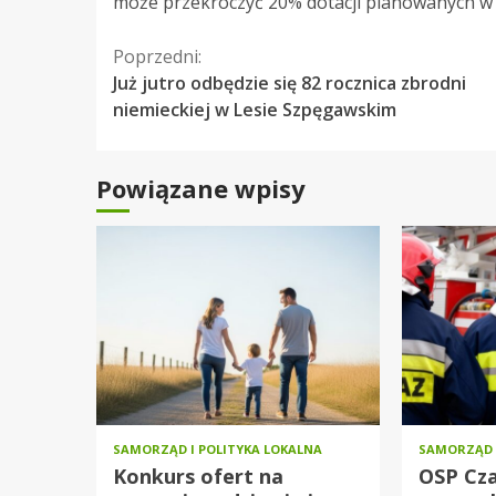
może przekroczyć 20% dotacji planowanych w 
Kontynuuj
Poprzedni:
Już jutro odbędzie się 82 rocznica zbrodni
czytanie
niemieckiej w Lesie Szpęgawskim
Powiązane wpisy
SAMORZĄD I POLITYKA LOKALNA
SAMORZĄD 
Konkurs ofert na
OSP Cz