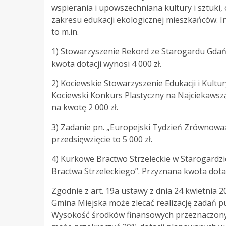
wspierania i upowszechniana kultury i sztuki,
zakresu edukacji ekologicznej mieszkańców. In
to m.in.
1) Stowarzyszenie Rekord ze Starogardu Gdańs
kwota dotacji wynosi 4 000 zł.
2) Kociewskie Stowarzyszenie Edukacji i Kultu
Kociewski Konkurs Plastyczny na Najciekaws
na kwotę 2 000 zł.
3) Zadanie pn. „Europejski Tydzień Zrównow
przedsięwzięcie to 5 000 zł.
4) Kurkowe Bractwo Strzeleckie w Starogardzi
Bractwa Strzeleckiego”. Przyznana kwota dotac
Zgodnie z art. 19a ustawy z dnia 24 kwietnia 2
Gmina Miejska może zlecać realizację zadań p
Wysokość środków finansowych przeznaczonych