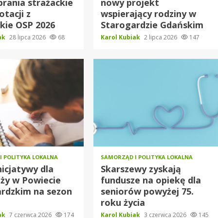
rania strażackie
nowy projekt
otacji z
wspierający rodziny w
kie OSP 2026
Starogardzie Gdańskim
iak
28 lipca 2026
68
Karol Kubiak
2 lipca 2026
147
I POLITYKA LOKALNA
SAMORZĄD I POLITYKA LOKALNA
icjatywy dla
Skarszewy zyskają
ży w Powiecie
fundusze na opiekę dla
rdzkim na sezon
seniorów powyżej 75.
roku życia
iak
7 czerwca 2026
174
Karol Kubiak
3 czerwca 2026
145