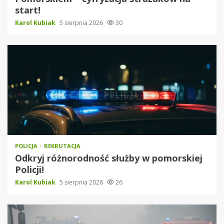
start!
Karol Kubiak
5 sierpnia 2026
30
POLICJA
REKRUTACJA
Odkryj różnorodność służby w pomorskiej
Policji!
Karol Kubiak
5 sierpnia 2026
26