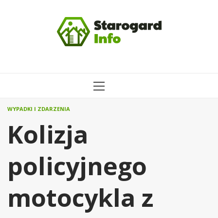
Przejdź
do
treści
MENU
GŁÓWNE
WYPADKI I ZDARZENIA
Kolizja
policyjnego
motocykla z