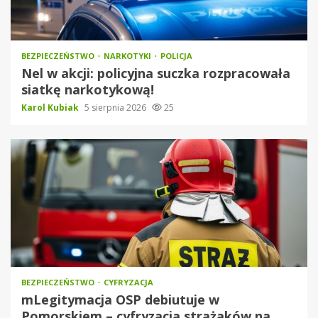
BEZPIECZEŃSTWO
NARKOTYKI
POLICJA
Nel w akcji: policyjna suczka rozpracowała
siatkę narkotykową!
Karol Kubiak
5 sierpnia 2026
25
BEZPIECZEŃSTWO
CYFRYZACJA
mLegitymacja OSP debiutuje w
Pomorskiem – cyfryzacja strażaków na