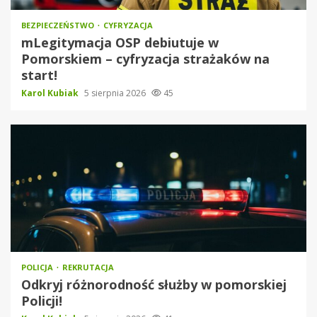
BEZPIECZEŃSTWO
CYFRYZACJA
mLegitymacja OSP debiutuje w
Pomorskiem – cyfryzacja strażaków na
start!
Karol Kubiak
5 sierpnia 2026
45
POLICJA
REKRUTACJA
Odkryj różnorodność służby w pomorskiej
Policji!