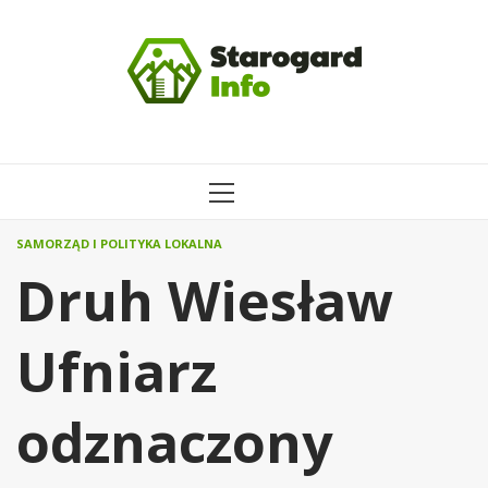
Przejdź
do
treści
MENU
GŁÓWNE
SAMORZĄD I POLITYKA LOKALNA
Druh Wiesław
Ufniarz
odznaczony