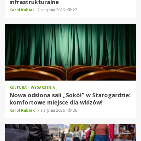
infrastrukturalne
Karol Kubiak
7 sierpnia 2026
27
KULTURA
WYDARZENIA
Nowa odsłona sali „Sokół” w Starogardzie:
komfortowe miejsce dla widzów!
Karol Kubiak
7 sierpnia 2026
26