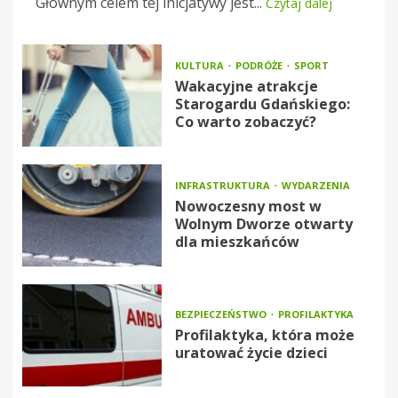
Głównym celem tej inicjatywy jest...
Czytaj dalej
KULTURA
PODRÓŻE
SPORT
Wakacyjne atrakcje
Starogardu Gdańskiego:
Co warto zobaczyć?
INFRASTRUKTURA
WYDARZENIA
Nowoczesny most w
Wolnym Dworze otwarty
dla mieszkańców
BEZPIECZEŃSTWO
PROFILAKTYKA
Profilaktyka, która może
uratować życie dzieci