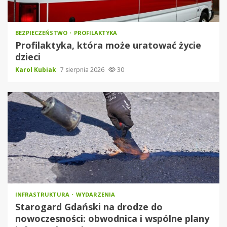
BEZPIECZEŃSTWO
PROFILAKTYKA
Profilaktyka, która może uratować życie
dzieci
Karol Kubiak
7 sierpnia 2026
30
INFRASTRUKTURA
WYDARZENIA
Starogard Gdański na drodze do
nowoczesności: obwodnica i wspólne plany