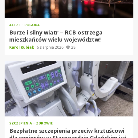
ALERT
POGODA
Burze i silny wiatr – RCB ostrzega
mieszkańców wielu województw!
Karol Kubiak
6 sierpnia 2026
28
SZCZEPIENIA
ZDROWIE
Bezpłatne szczepienia przeciw krztuścowi
dla seniorów w Starogardzie Gdańskim już