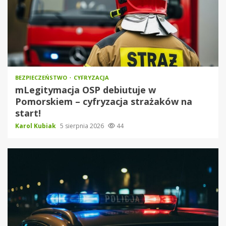
BEZPIECZEŃSTWO
CYFRYZACJA
mLegitymacja OSP debiutuje w
Pomorskiem – cyfryzacja strażaków na
start!
Karol Kubiak
5 sierpnia 2026
44