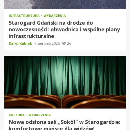
INFRASTRUKTURA
WYDARZENIA
Starogard Gdański na drodze do
nowoczesności: obwodnica i wspólne plany
infrastrukturalne
Karol Kubiak
7 sierpnia 2026
26
KULTURA
WYDARZENIA
Nowa odsłona sali „Sokół” w Starogardzie:
komfortowe miejsce dla widzów!