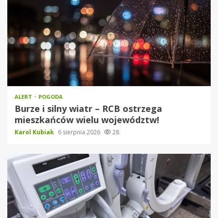
ALERT
POGODA
Burze i silny wiatr – RCB ostrzega
mieszkańców wielu województw!
Karol Kubiak
6 sierpnia 2026
28