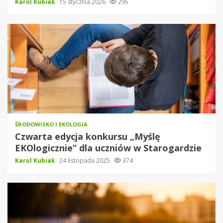
Karol Kubiak
15 stycznia 2026
295
ŚRODOWISKO I EKOLOGIA
Czwarta edycja konkursu „Myślę
EKOlogicznie” dla uczniów w Starogardzie
Karol Kubiak
24 listopada 2025
374