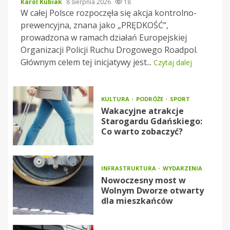
Karol Kubiak
8 sierpnia 2026
18
W całej Polsce rozpoczęła się akcja kontrolno-
prewencyjna, znana jako „PRĘDKOŚĆ”,
prowadzona w ramach działań Europejskiej
Organizacji Policji Ruchu Drogowego Roadpol.
Głównym celem tej inicjatywy jest...
Czytaj dalej
KULTURA
PODRÓŻE
SPORT
Wakacyjne atrakcje
Starogardu Gdańskiego:
Co warto zobaczyć?
INFRASTRUKTURA
WYDARZENIA
Nowoczesny most w
Wolnym Dworze otwarty
dla mieszkańców