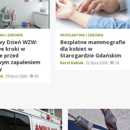
KA I ZDROWIE
PROFILAKTYKA I ZDROWIE
wy Dzień WZW:
Bezpłatne mammografie
e kroki w
dla kobiet w
e przed
Starogardzie Gdańskim
wym zapaleniem
Karol Kubiak
22 lipca 2026
78
y
iak
29 lipca 2026
60