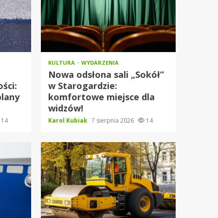
KULTURA
WYDARZENIA
Nowa odsłona sali „Sokół”
ści:
w Starogardzie:
plany
komfortowe miejsce dla
widzów!
14
Karol Kubiak
7 sierpnia 2026
14