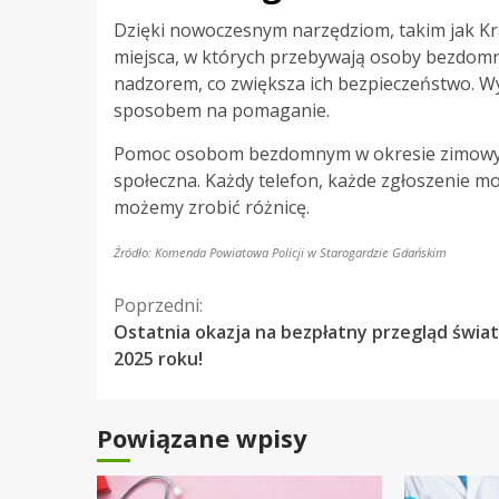
Dzięki nowoczesnym narzędziom, takim jak 
miejsca, w których przebywają osoby bezdomn
nadzorem, co zwiększa ich bezpieczeństwo. Wyk
sposobem na pomaganie.
Pomoc osobom bezdomnym w okresie zimowym to
społeczna. Każdy telefon, każde zgłoszenie mo
możemy zrobić różnicę.
Źródło: Komenda Powiatowa Policji w Starogardzie Gdańskim
Kontynuuj
Poprzedni:
Ostatnia okazja na bezpłatny przegląd świat
czytanie
2025 roku!
Powiązane wpisy