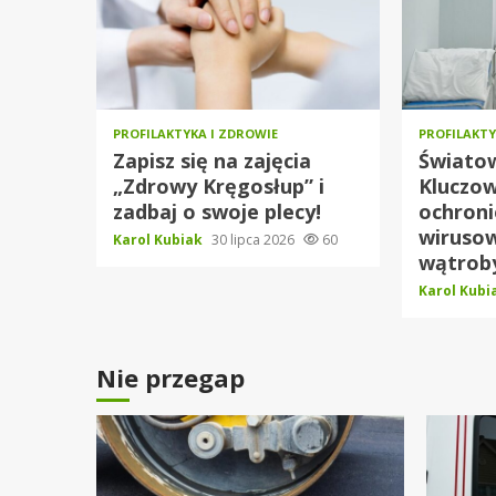
PROFILAKTYKA I ZDROWIE
PROFILAKTY
Zapisz się na zajęcia
Świato
„Zdrowy Kręgosłup” i
Kluczow
zadbaj o swoje plecy!
ochroni
wiruso
Karol Kubiak
30 lipca 2026
60
wątrob
Karol Kub
Nie przegap