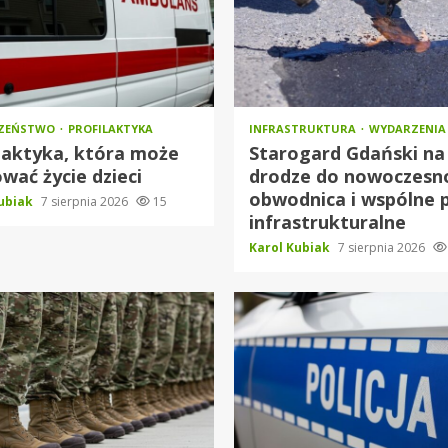
CZEŃSTWO
PROFILAKTYKA
INFRASTRUKTURA
WYDARZENIA
laktyka, która może
Starogard Gdański na
wać życie dzieci
drodze do nowoczesno
obwodnica i wspólne 
Kubiak
7 sierpnia 2026
15
infrastrukturalne
Karol Kubiak
7 sierpnia 2026