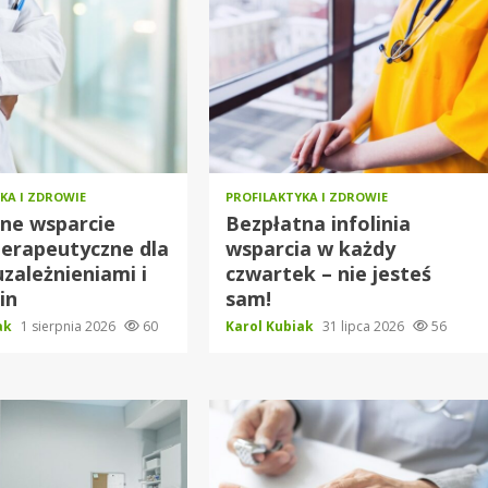
KA I ZDROWIE
PROFILAKTYKA I ZDROWIE
ne wsparcie
Bezpłatna infolinia
erapeutyczne dla
wsparcia w każdy
uzależnieniami i
czwartek – nie jesteś
in
sam!
iak
1 sierpnia 2026
60
Karol Kubiak
31 lipca 2026
56