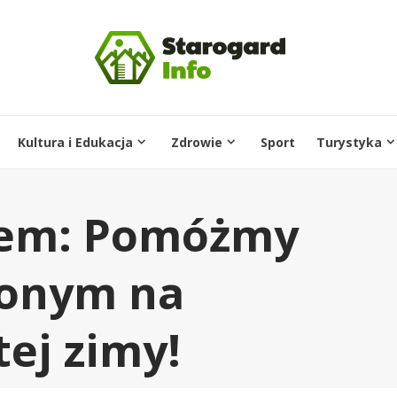
Kultura i Edukacja
Zdrowie
Sport
Turystyka
zem: Pomóżmy
onym na
ej zimy!