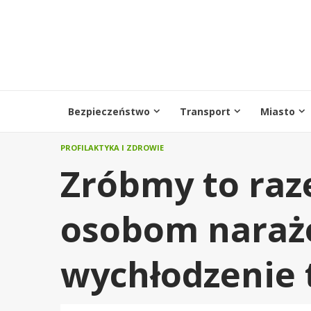
Przejdź
do
treści
Bezpieczeństwo
Transport
Miasto
PROFILAKTYKA I ZDROWIE
Zróbmy to ra
osobom naraż
wychłodzenie t