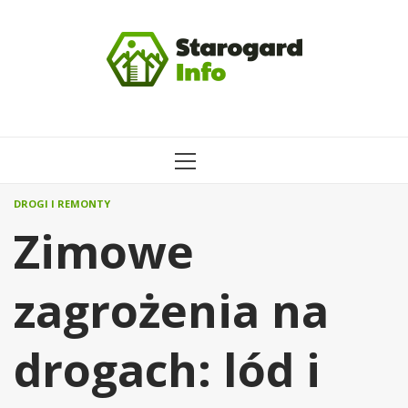
Przejdź
do
treści
MENU
GŁÓWNE
DROGI I REMONTY
Zimowe
zagrożenia na
drogach: lód i