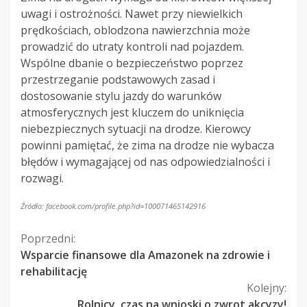
uwagi i ostrożności. Nawet przy niewielkich
prędkościach, oblodzona nawierzchnia może
prowadzić do utraty kontroli nad pojazdem.
Wspólne dbanie o bezpieczeństwo poprzez
przestrzeganie podstawowych zasad i
dostosowanie stylu jazdy do warunków
atmosferycznych jest kluczem do uniknięcia
niebezpiecznych sytuacji na drodze. Kierowcy
powinni pamiętać, że zima na drodze nie wybacza
błędów i wymagającej od nas odpowiedzialności i
rozwagi.
Źródło: facebook.com/profile.php?id=100071465142916
Kontynuuj
Poprzedni:
Wsparcie finansowe dla Amazonek na zdrowie i
czytanie
rehabilitację
Kolejny:
Rolnicy, czas na wnioski o zwrot akcyzy!