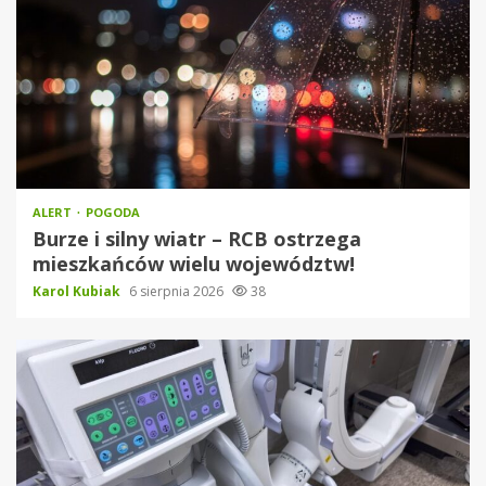
ALERT
POGODA
Burze i silny wiatr – RCB ostrzega
mieszkańców wielu województw!
Karol Kubiak
6 sierpnia 2026
38