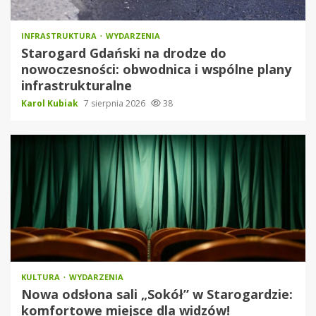
INFRASTRUKTURA
WYDARZENIA
Starogard Gdański na drodze do
nowoczesności: obwodnica i wspólne plany
infrastrukturalne
Karol Kubiak
7 sierpnia 2026
38
KULTURA
WYDARZENIA
Nowa odsłona sali „Sokół” w Starogardzie:
komfortowe miejsce dla widzów!