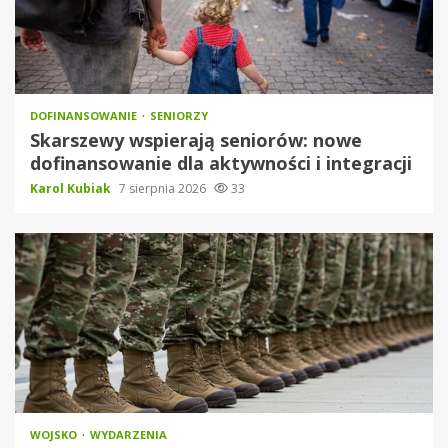
DOFINANSOWANIE
SENIORZY
Skarszewy wspierają seniorów: nowe
dofinansowanie dla aktywności i integracji
Karol Kubiak
7 sierpnia 2026
33
WOJSKO
WYDARZENIA