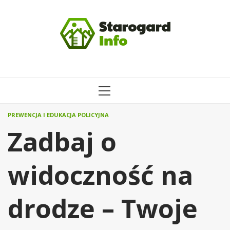
Przejdź
do
treści
MENU
GŁÓWNE
PREWENCJA I EDUKACJA POLICYJNA
Zadbaj o
widoczność na
drodze – Twoje