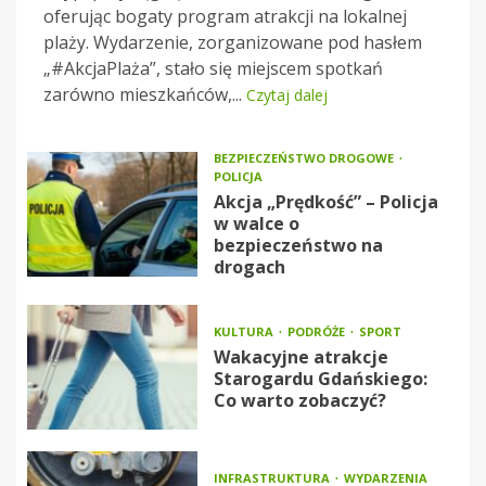
oferując bogaty program atrakcji na lokalnej
plaży. Wydarzenie, zorganizowane pod hasłem
„#AkcjaPlaża”, stało się miejscem spotkań
zarówno mieszkańców,...
Czytaj dalej
BEZPIECZEŃSTWO DROGOWE
POLICJA
Akcja „Prędkość” – Policja
w walce o
bezpieczeństwo na
drogach
KULTURA
PODRÓŻE
SPORT
Wakacyjne atrakcje
Starogardu Gdańskiego:
Co warto zobaczyć?
INFRASTRUKTURA
WYDARZENIA