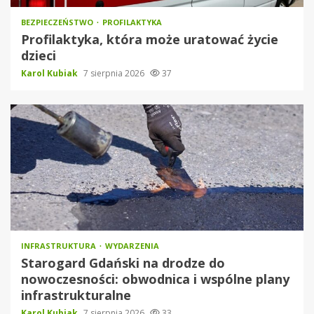
BEZPIECZEŃSTWO
PROFILAKTYKA
Profilaktyka, która może uratować życie
dzieci
Karol Kubiak
7 sierpnia 2026
37
INFRASTRUKTURA
WYDARZENIA
Starogard Gdański na drodze do
nowoczesności: obwodnica i wspólne plany
infrastrukturalne
Karol Kubiak
7 sierpnia 2026
33