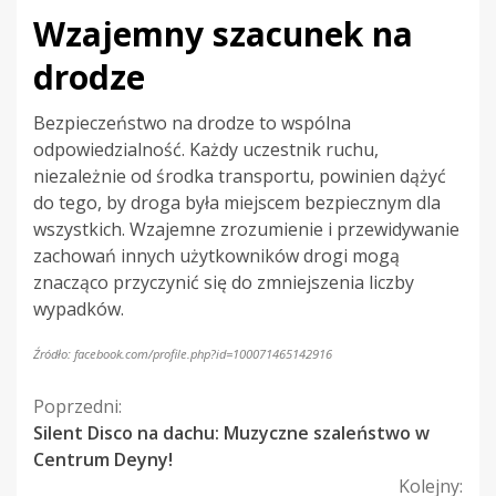
Wzajemny szacunek na
drodze
Bezpieczeństwo na drodze to wspólna
odpowiedzialność. Każdy uczestnik ruchu,
niezależnie od środka transportu, powinien dążyć
do tego, by droga była miejscem bezpiecznym dla
wszystkich. Wzajemne zrozumienie i przewidywanie
zachowań innych użytkowników drogi mogą
znacząco przyczynić się do zmniejszenia liczby
wypadków.
Źródło: facebook.com/profile.php?id=100071465142916
Kontynuuj
Poprzedni:
Silent Disco na dachu: Muzyczne szaleństwo w
czytanie
Centrum Deyny!
Kolejny: