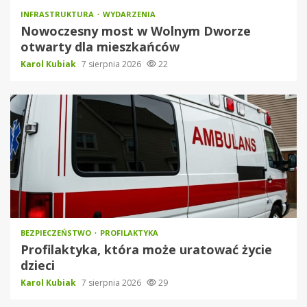
INFRASTRUKTURA
WYDARZENIA
Nowoczesny most w Wolnym Dworze
otwarty dla mieszkańców
Karol Kubiak
7 sierpnia 2026
22
BEZPIECZEŃSTWO
PROFILAKTYKA
Profilaktyka, która może uratować życie
dzieci
Karol Kubiak
7 sierpnia 2026
29