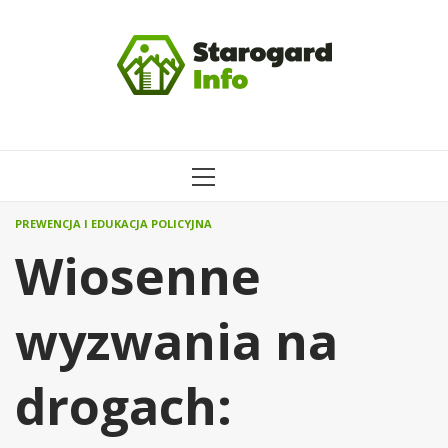
Przejdź
do
treści
MENU
GŁÓWNE
PREWENCJA I EDUKACJA POLICYJNA
Wiosenne
wyzwania na
drogach: