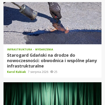
INFRASTRUKTURA
WYDARZENIA
Starogard Gdański na drodze do
nowoczesności: obwodnica i wspólne plany
infrastrukturalne
Karol Kubiak
7 sierpnia 2026
25