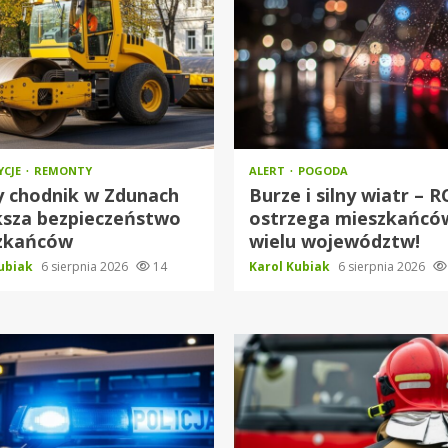
YCJE
REMONTY
ALERT
POGODA
 chodnik w Zdunach
Burze i silny wiatr – 
ksza bezpieczeństwo
ostrzega mieszkańcó
zkańców
wielu województw!
Kubiak
6 sierpnia 2026
14
Karol Kubiak
6 sierpnia 2026