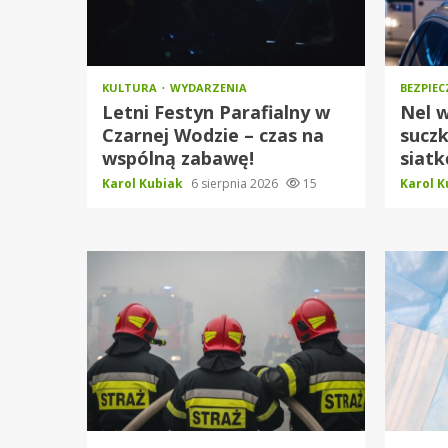
KULTURA
WYDARZENIA
BEZPIE
Letni Festyn Parafialny w
Nel w
Czarnej Wodzie – czas na
sucz
wspólną zabawę!
siat
Karol Kubiak
6 sierpnia 2026
15
Karol 