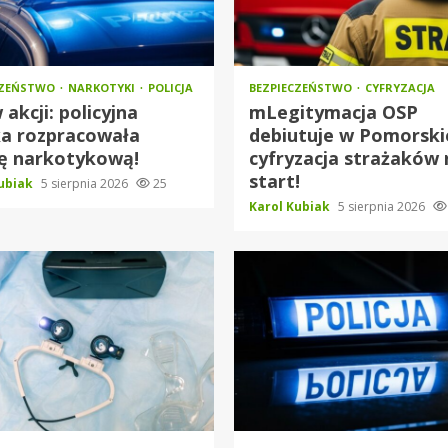
CZEŃSTWO
NARKOTYKI
POLICJA
BEZPIECZEŃSTWO
CYFRYZACJA
 akcji: policyjna
mLegitymacja OSP
ka rozpracowała
debiutuje w Pomorsk
kę narkotykową!
cyfryzacja strażaków 
start!
Kubiak
5 sierpnia 2026
25
Karol Kubiak
5 sierpnia 2026