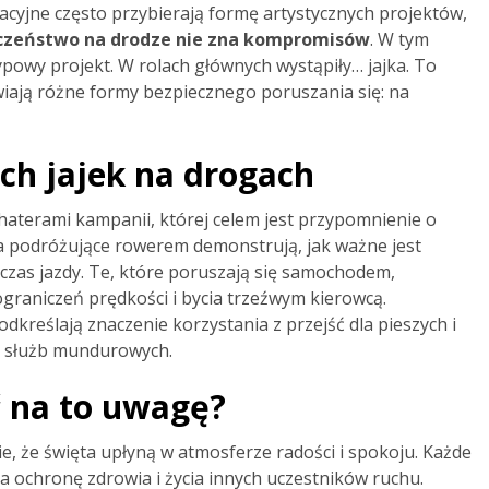
cyjne często przybierają formę artystycznych projektów,
czeństwo na drodze nie zna kompromisów
. W tym
ypowy projekt. W rolach głównych wystąpiły… jajka. To
iają różne formy bezpiecznego poruszania się: na
ch jajek na drogach
ohaterami kampanii, której celem jest przypomnienie o
 podróżujące rowerem demonstrują, jak ważne jest
zas jazdy. Te, które poruszają się samochodem,
graniczeń prędkości i bycia trzeźwym kierowcą.
dkreślają znaczenie korzystania z przejść dla pieszych i
m służb mundurowych.
ć na to uwagę?
e, że święta upłyną w atmosferze radości i spokoju. Każde
 ochronę zdrowia i życia innych uczestników ruchu.