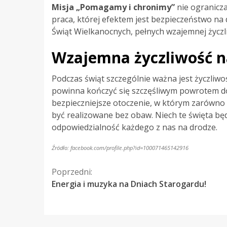
Misja „Pomagamy i chronimy”
nie ogranicza
praca, której efektem jest bezpieczeństwo na
Świąt Wielkanocnych, pełnych wzajemnej życzl
Wzajemna życzliwość n
Podczas świąt szczególnie ważna jest życzli
powinna kończyć się szczęśliwym powrotem do b
bezpieczniejsze otoczenie, w którym zarówno
być realizowane bez obaw. Niech te święta będą
odpowiedzialność każdego z nas na drodze.
Źródło: facebook.com/profile.php?id=100071465142916
Kontynuuj
Poprzedni:
Energia i muzyka na Dniach Starogardu!
czytanie