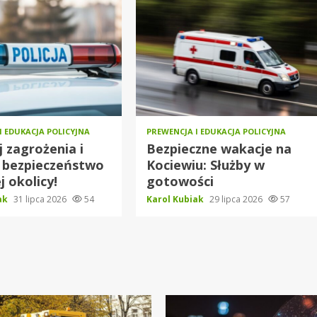
I EDUKACJA POLICYJNA
PREWENCJA I EDUKACJA POLICYJNA
j zagrożenia i
Bezpieczne wakacje na
 bezpieczeństwo
Kociewiu: Służby w
j okolicy!
gotowości
iak
31 lipca 2026
54
Karol Kubiak
29 lipca 2026
57