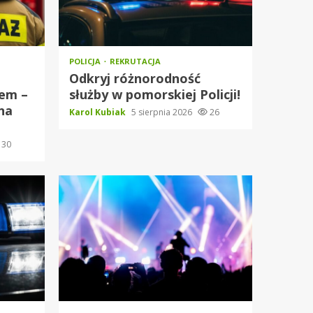
POLICJA
REKRUTACJA
Odkryj różnorodność
iem –
służby w pomorskiej Policji!
na
Karol Kubiak
5 sierpnia 2026
26
30