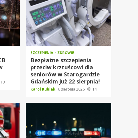
SZCZEPIENIA
ZDROWIE
RCB
Bezpłatne szczepienia
w
przeciw krztuścowi dla
seniorów w Starogardzie
Gdańskim już 22 sierpnia!
13
Karol Kubiak
6 sierpnia 2026
14