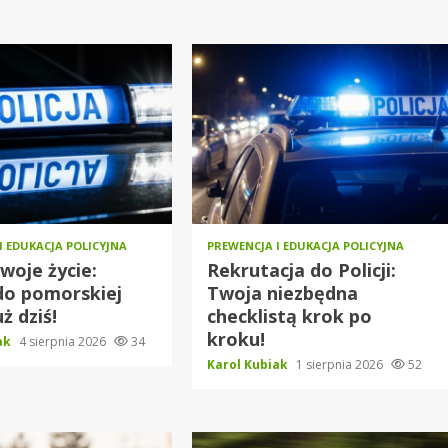
I EDUKACJA POLICYJNA
PREWENCJA I EDUKACJA POLICYJNA
woje życie:
Rekrutacja do Policji:
do pomorskiej
Twoja niezbędna
uż dziś!
checklistą krok po
kroku!
iak
4 sierpnia 2026
34
Karol Kubiak
1 sierpnia 2026
52