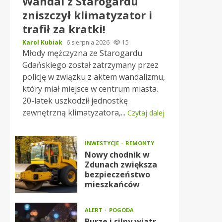
Wandal z Starogardu
zniszczył klimatyzator i
trafił za kratki!
Karol Kubiak
6 sierpnia 2026
15
Młody mężczyzna ze Starogardu
Gdańskiego został zatrzymany przez
policję w związku z aktem wandalizmu,
który miał miejsce w centrum miasta.
20-latek uszkodził jednostkę
zewnętrzną klimatyzatora,...
Czytaj dalej
INWESTYCJE
REMONTY
Nowy chodnik w
Zdunach zwiększa
bezpieczeństwo
mieszkańców
ALERT
POGODA
Burze i silny wiatr –