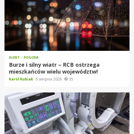
ALERT
POGODA
Burze i silny wiatr – RCB ostrzega
mieszkańców wielu województw!
Karol Kubiak
6 sierpnia 2026
35