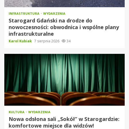
INFRASTRUKTURA
WYDARZENIA
Starogard Gdański na drodze do
nowoczesności: obwodnica i wspólne plany
infrastrukturalne
Karol Kubiak
7 sierpnia 2026
34
KULTURA
WYDARZENIA
Nowa odsłona sali „Sokół” w Starogardzie:
komfortowe miejsce dla widzów!