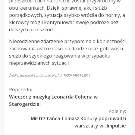
przeszkód, ruch na rondzie został przywrócony w
obu kierunkach. Dzięki sprawnej akcji służb
porządkowych, sytuacja szybko wróciła do normy, a
kierowcy mogli kontynuować swoje podróże bez
dalszych przeszkód.
Niecodzienne zdarzenie przypomina o konieczności
zachowania ostrożności na drodze oraz gotowości
służb do szybkiego reagowania w przypadku
nieprzewidzianych sytuacji.
Źródło: facebook.com/profile.php?id=100071465142916
Kontynuuj
Poprzedni:
Wieczór z muzyką Leonarda Cohena w
czytanie
Starogardzie!
Kolejny:
Mistrz tańca Tomasz Konury poprowadzi
warsztaty w „Impulsie