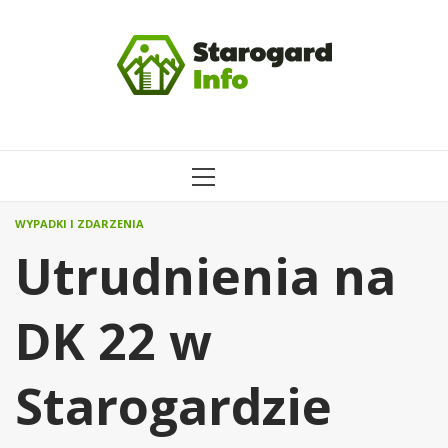
Przejdź
do
treści
MENU
GŁÓWNE
WYPADKI I ZDARZENIA
Utrudnienia na
DK 22 w
Starogardzie