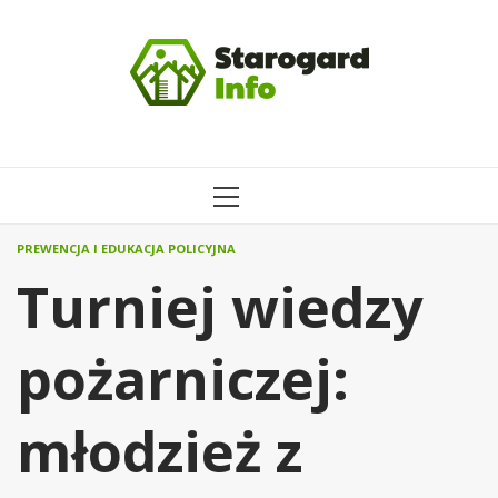
Przejdź
do
treści
MENU
GŁÓWNE
PREWENCJA I EDUKACJA POLICYJNA
Turniej wiedzy
pożarniczej:
młodzież z