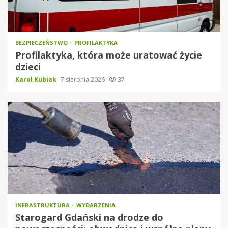
BEZPIECZEŃSTWO
PROFILAKTYKA
Profilaktyka, która może uratować życie
dzieci
Karol Kubiak
7 sierpnia 2026
37
INFRASTRUKTURA
WYDARZENIA
Starogard Gdański na drodze do