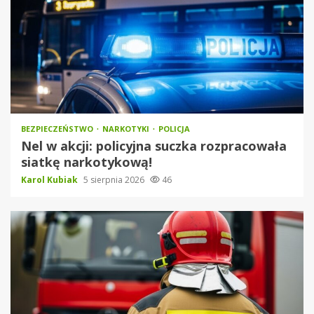
BEZPIECZEŃSTWO
NARKOTYKI
POLICJA
Nel w akcji: policyjna suczka rozpracowała
siatkę narkotykową!
Karol Kubiak
5 sierpnia 2026
46