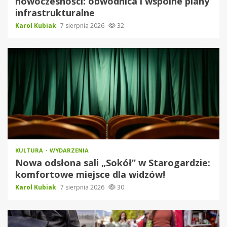
nowoczesności: obwodnica i wspólne plany
infrastrukturalne
Karol Kubiak
7 sierpnia 2026
32
KULTURA
WYDARZENIA
Nowa odsłona sali „Sokół” w Starogardzie:
komfortowe miejsce dla widzów!
Karol Kubiak
7 sierpnia 2026
30