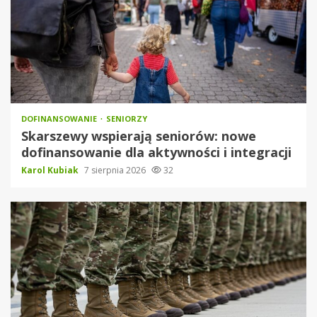
DOFINANSOWANIE
SENIORZY
Skarszewy wspierają seniorów: nowe
dofinansowanie dla aktywności i integracji
Karol Kubiak
7 sierpnia 2026
32