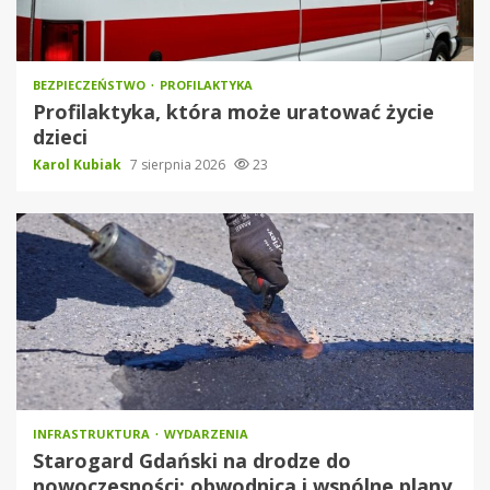
BEZPIECZEŃSTWO
PROFILAKTYKA
Profilaktyka, która może uratować życie
dzieci
Karol Kubiak
7 sierpnia 2026
23
INFRASTRUKTURA
WYDARZENIA
Starogard Gdański na drodze do
nowoczesności: obwodnica i wspólne plany