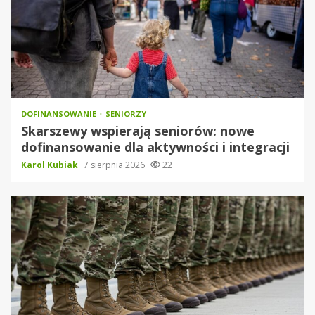
DOFINANSOWANIE
SENIORZY
Skarszewy wspierają seniorów: nowe
dofinansowanie dla aktywności i integracji
Karol Kubiak
7 sierpnia 2026
22