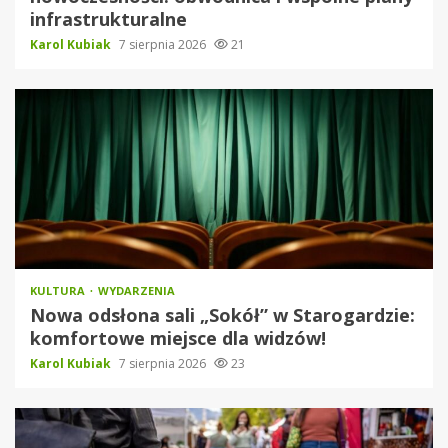
infrastrukturalne
Karol Kubiak
7 sierpnia 2026
21
KULTURA
WYDARZENIA
Nowa odsłona sali „Sokół” w Starogardzie:
komfortowe miejsce dla widzów!
Karol Kubiak
7 sierpnia 2026
23