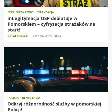
BEZPIECZEŃSTWO
CYFRYZACJA
mLegitymacja OSP debiutuje w
Pomorskiem – cyfryzacja strażaków na
start!
Karol Kubiak
5 sierpnia 2026
41
POLICJA
REKRUTACJA
Odkryj różnorodność służby w pomorskiej
Policji!