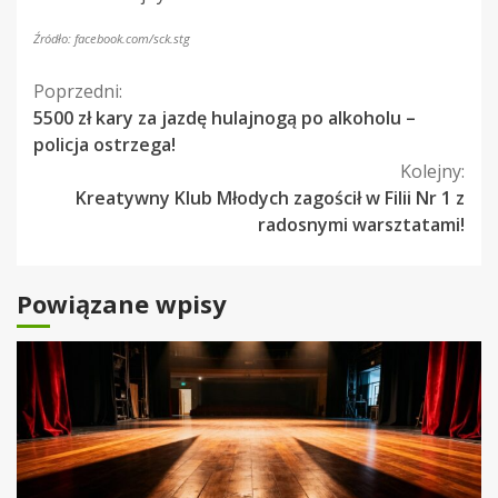
Źródło: facebook.com/sck.stg
Kontynuuj
Poprzedni:
5500 zł kary za jazdę hulajnogą po alkoholu –
czytanie
policja ostrzega!
Kolejny:
Kreatywny Klub Młodych zagościł w Filii Nr 1 z
radosnymi warsztatami!
Powiązane wpisy