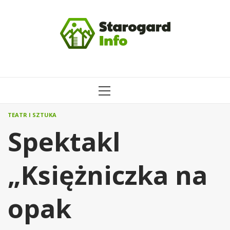
Przejdź
do
treści
MENU
GŁÓWNE
TEATR I SZTUKA
Spektakl
„Księżniczka na
opak