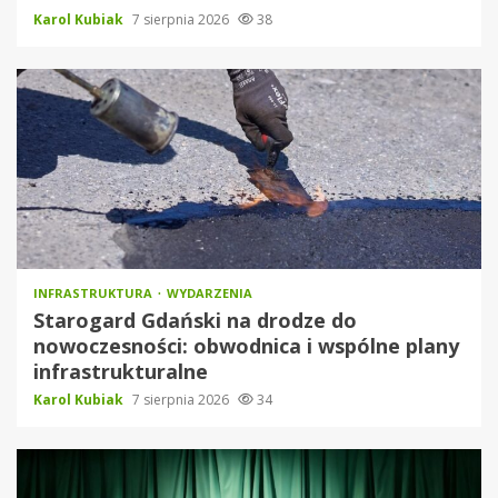
Karol Kubiak
7 sierpnia 2026
38
INFRASTRUKTURA
WYDARZENIA
Starogard Gdański na drodze do
nowoczesności: obwodnica i wspólne plany
infrastrukturalne
Karol Kubiak
7 sierpnia 2026
34