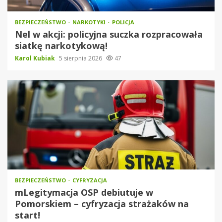
BEZPIECZEŃSTWO
NARKOTYKI
POLICJA
Nel w akcji: policyjna suczka rozpracowała
siatkę narkotykową!
Karol Kubiak
5 sierpnia 2026
47
BEZPIECZEŃSTWO
CYFRYZACJA
mLegitymacja OSP debiutuje w
Pomorskiem – cyfryzacja strażaków na
start!