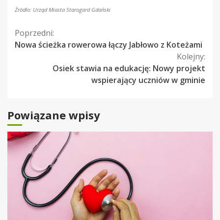
Źródło: Urząd Miasta Starogard Gdański
Kontynuuj
Poprzedni:
Nowa ścieżka rowerowa łączy Jabłowo z Koteżami
czytanie
Kolejny:
Osiek stawia na edukację: Nowy projekt
wspierający uczniów w gminie
Powiązane wpisy