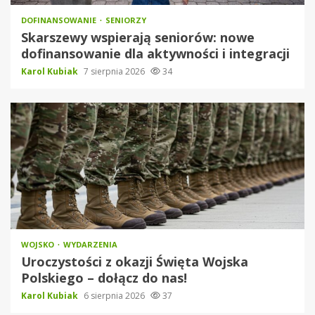
DOFINANSOWANIE
SENIORZY
Skarszewy wspierają seniorów: nowe
dofinansowanie dla aktywności i integracji
Karol Kubiak
7 sierpnia 2026
34
WOJSKO
WYDARZENIA
Uroczystości z okazji Święta Wojska
Polskiego – dołącz do nas!
Karol Kubiak
6 sierpnia 2026
37