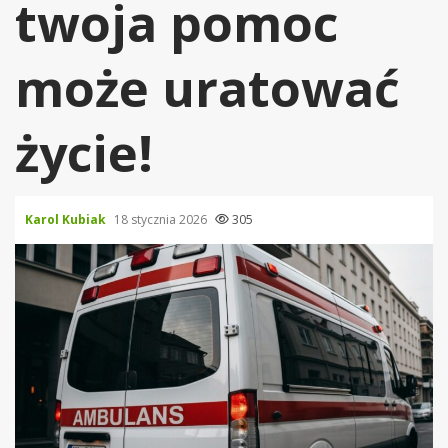
twoja pomoc
może uratować
życie!
Karol Kubiak
18 stycznia 2026
305