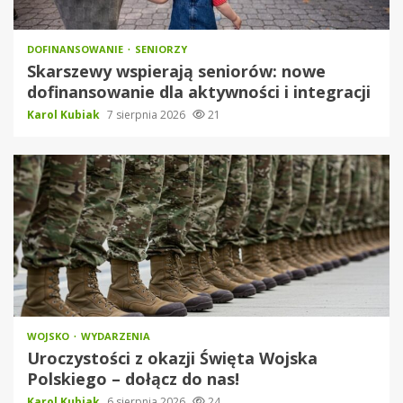
DOFINANSOWANIE
SENIORZY
Skarszewy wspierają seniorów: nowe
dofinansowanie dla aktywności i integracji
Karol Kubiak
7 sierpnia 2026
21
WOJSKO
WYDARZENIA
Uroczystości z okazji Święta Wojska
Polskiego – dołącz do nas!
Karol Kubiak
6 sierpnia 2026
24