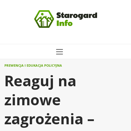
Przejdź
do
treści
MENU
GŁÓWNE
PREWENCJA I EDUKACJA POLICYJNA
Reaguj na
zimowe
zagrożenia –