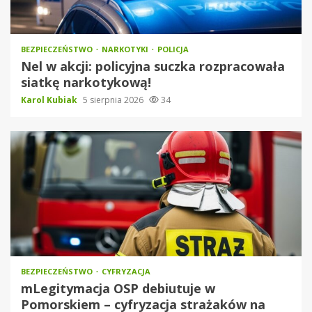
BEZPIECZEŃSTWO
NARKOTYKI
POLICJA
Nel w akcji: policyjna suczka rozpracowała
siatkę narkotykową!
Karol Kubiak
5 sierpnia 2026
34
BEZPIECZEŃSTWO
CYFRYZACJA
mLegitymacja OSP debiutuje w
Pomorskiem – cyfryzacja strażaków na