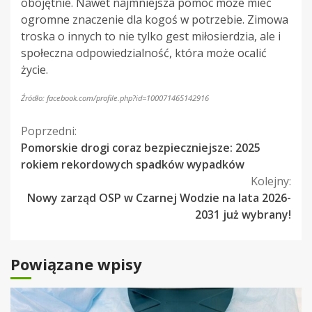
obojętnie. Nawet najmniejsza pomoc może mieć
ogromne znaczenie dla kogoś w potrzebie. Zimowa
troska o innych to nie tylko gest miłosierdzia, ale i
społeczna odpowiedzialność, która może ocalić
życie.
Źródło: facebook.com/profile.php?id=100071465142916
Kontynuuj
Poprzedni:
Pomorskie drogi coraz bezpieczniejsze: 2025
czytanie
rokiem rekordowych spadków wypadków
Kolejny:
Nowy zarząd OSP w Czarnej Wodzie na lata 2026-
2031 już wybrany!
Powiązane wpisy