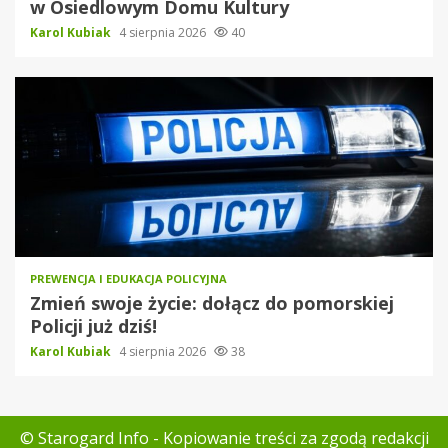
w Osiedlowym Domu Kultury
Karol Kubiak
4 sierpnia 2026
40
PREWENCJA I EDUKACJA POLICYJNA
Zmień swoje życie: dołącz do pomorskiej
Policji już dziś!
Karol Kubiak
4 sierpnia 2026
38
© Starogard Info - Kopiowanie treści za zgodą redakcji