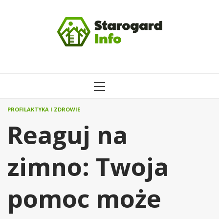
Przejdź
do
treści
MENU
GŁÓWNE
PROFILAKTYKA I ZDROWIE
Reaguj na
zimno: Twoja
pomoc może