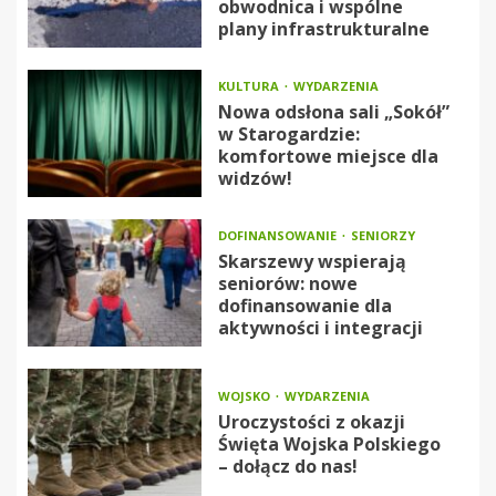
obwodnica i wspólne
plany infrastrukturalne
KULTURA
WYDARZENIA
Nowa odsłona sali „Sokół”
w Starogardzie:
komfortowe miejsce dla
widzów!
DOFINANSOWANIE
SENIORZY
Skarszewy wspierają
seniorów: nowe
dofinansowanie dla
aktywności i integracji
WOJSKO
WYDARZENIA
Uroczystości z okazji
Święta Wojska Polskiego
– dołącz do nas!