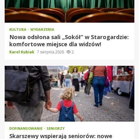
KULTURA
WYDARZENIA
Nowa odsłona sali „Sokół” w Starogardzie:
komfortowe miejsce dla widzów!
Karol Kubiak
7 sierpnia 2026
2
DOFINANSOWANIE
SENIORZY
Skarszewy wspierają seniorów: nowe