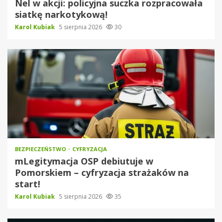
Nel w akcji: policyjna suczka rozpracowała
siatkę narkotykową!
Karol Kubiak
5 sierpnia 2026
30
BEZPIECZEŃSTWO
CYFRYZACJA
mLegitymacja OSP debiutuje w
Pomorskiem – cyfryzacja strażaków na
start!
Karol Kubiak
5 sierpnia 2026
35