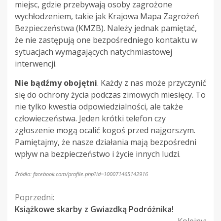
miejsc, gdzie przebywają osoby zagrożone
wychłodzeniem, takie jak Krajowa Mapa Zagrożeń
Bezpieczeństwa (KMZB). Należy jednak pamiętać,
że nie zastępują one bezpośredniego kontaktu w
sytuacjach wymagających natychmiastowej
interwencji.
Nie bądźmy obojętni
. Każdy z nas może przyczynić
się do ochrony życia podczas zimowych miesięcy. To
nie tylko kwestia odpowiedzialności, ale także
człowieczeństwa. Jeden krótki telefon czy
zgłoszenie mogą ocalić kogoś przed najgorszym.
Pamiętajmy, że nasze działania mają bezpośredni
wpływ na bezpieczeństwo i życie innych ludzi.
Źródło: facebook.com/profile.php?id=100071465142916
Kontynuuj
Poprzedni:
Książkowe skarby z Gwiazdką Podróżnika!
czytanie