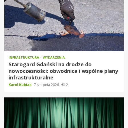
INFRASTRUKTURA
WYDARZENIA
Starogard Gdański na drodze do
nowoczesności: obwodnica i wspólne plany
infrastrukturalne
Karol Kubiak
7 sierpnia 2026
2