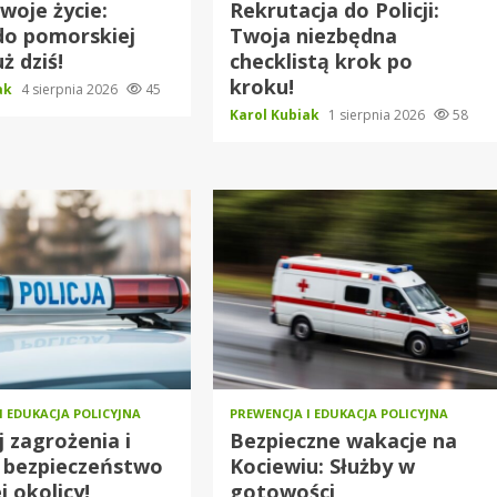
woje życie:
Rekrutacja do Policji:
do pomorskiej
Twoja niezbędna
uż dziś!
checklistą krok po
kroku!
iak
4 sierpnia 2026
45
Karol Kubiak
1 sierpnia 2026
58
I EDUKACJA POLICYJNA
PREWENCJA I EDUKACJA POLICYJNA
j zagrożenia i
Bezpieczne wakacje na
 bezpieczeństwo
Kociewiu: Służby w
j okolicy!
gotowości