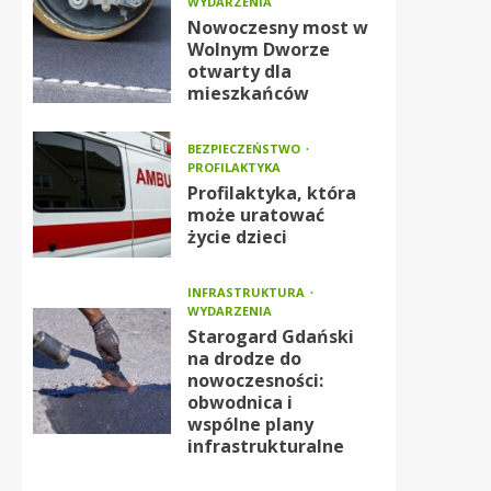
WYDARZENIA
Nowoczesny most w
Wolnym Dworze
otwarty dla
mieszkańców
BEZPIECZEŃSTWO
PROFILAKTYKA
Profilaktyka, która
może uratować
życie dzieci
INFRASTRUKTURA
WYDARZENIA
Starogard Gdański
na drodze do
nowoczesności:
obwodnica i
wspólne plany
infrastrukturalne