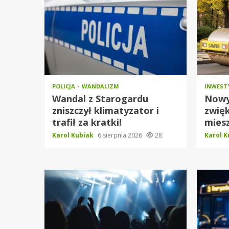
POLICJA
WANDALIZM
INWEST
Wandal z Starogardu
Nowy
zniszczył klimatyzator i
zwię
trafił za kratki!
mies
Karol Kubiak
6 sierpnia 2026
28
Karol 