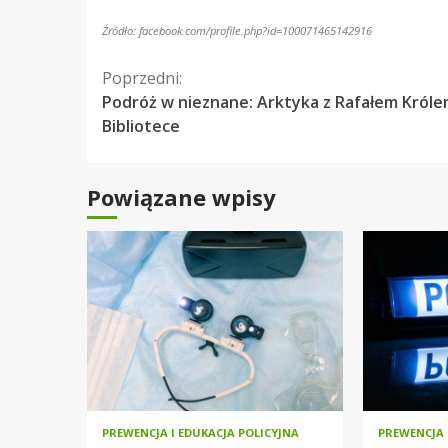
Źródło: facebook.com/profile.php?id=100071465142916
Kontynuuj
Poprzedni:
Podróż w nieznane: Arktyka z Rafałem Król
czytanie
Bibliotece
Powiązane wpisy
PREWENCJA I EDUKACJA POLICYJNA
PREWENCJA 