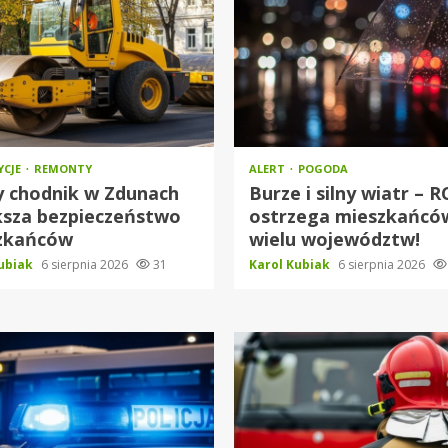
YCJE
REMONTY
ALERT
POGODA
 chodnik w Zdunach
Burze i silny wiatr – 
ksza bezpieczeństwo
ostrzega mieszkańcó
zkańców
wielu województw!
Kubiak
6 sierpnia 2026
31
Karol Kubiak
6 sierpnia 2026