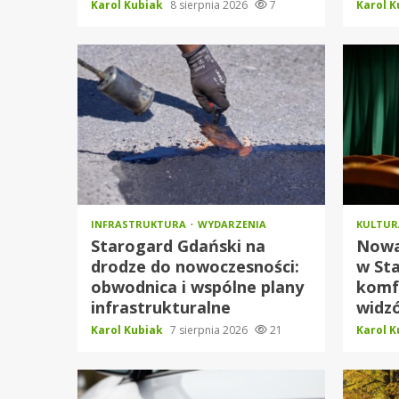
Karol Kubiak
8 sierpnia 2026
7
Karol 
INFRASTRUKTURA
WYDARZENIA
KULTU
Starogard Gdański na
Nowa 
drodze do nowoczesności:
w Sta
obwodnica i wspólne plany
komf
infrastrukturalne
widz
Karol Kubiak
7 sierpnia 2026
21
Karol 