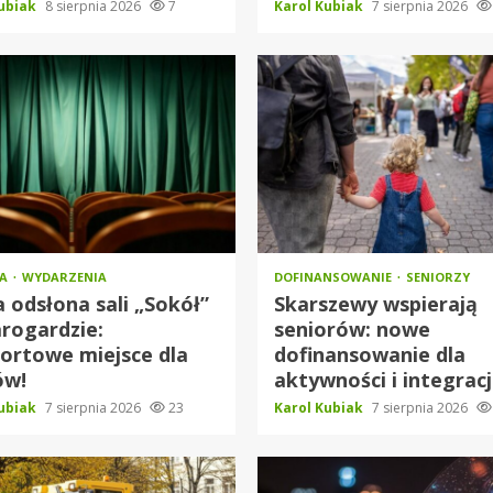
Kubiak
8 sierpnia 2026
7
Karol Kubiak
7 sierpnia 2026
RA
WYDARZENIA
DOFINANSOWANIE
SENIORZY
odsłona sali „Sokół”
Skarszewy wspierają
rogardzie:
seniorów: nowe
ortowe miejsce dla
dofinansowanie dla
ów!
aktywności i integracj
Kubiak
7 sierpnia 2026
23
Karol Kubiak
7 sierpnia 2026