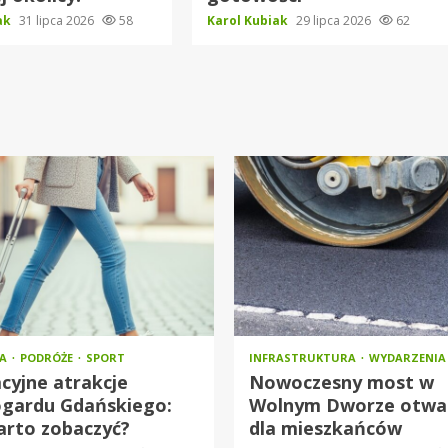
iak
31 lipca 2026
58
Karol Kubiak
29 lipca 2026
62
RA
PODRÓŻE
SPORT
INFRASTRUKTURA
WYDARZENIA
cyjne atrakcje
Nowoczesny most w
ogardu Gdańskiego:
Wolnym Dworze otwa
arto zobaczyć?
dla mieszkańców