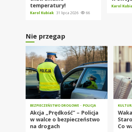
temperatury!
Karol Kub
Karol Kubiak
31 lipca 2026
66
Nie przegap
BEZPIECZEŃSTWO DROGOWE
POLICJA
KULTU
Akcja „Prędkość” – Policja
Waka
w walce o bezpieczeństwo
Star
na drogach
Co w