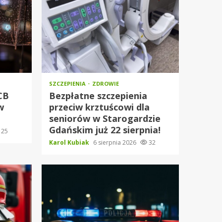
SZCZEPIENIA
ZDROWIE
RCB
Bezpłatne szczepienia
w
przeciw krztuścowi dla
seniorów w Starogardzie
Gdańskim już 22 sierpnia!
25
Karol Kubiak
6 sierpnia 2026
32