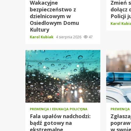
Wakacyjne
Zmień s
bezpieczeństwo z
dołącz 
dzielnicowym w
Policji j
Osiedlowym Domu
Karol Kub
Kultury
Karol Kubiak
4 sierpnia 2026
47
PREWENCJA I EDUKACJA POLICYJNA
PREWENCJA 
Fala upałów nadchodzi:
Zgłasza
bądź gotowy na
popraw
ekstremalne
w swoje