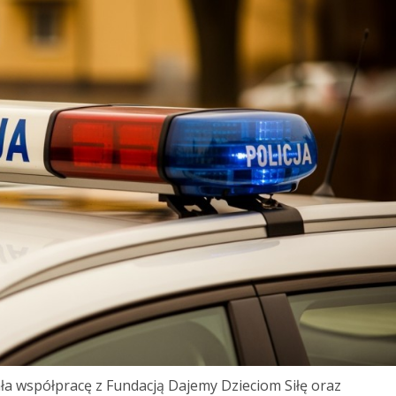
ała współpracę z Fundacją Dajemy Dzieciom Siłę oraz