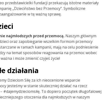
 przedstawicielki fundacji przekazują istotne materiały
mpanię „Dzieciństwo bez Przemocy”. Symboliczne
e zaangażowanie w tę ważną sprawę.
ieci
nie najmłodszych przed przemocą.
Naszym głównym
 dzieci oraz zapobieganie wszelkim formom przemocy
ostarczane w ramach kampanii, mają na celu podniesienie
edzy na temat sposobów reagowania na przemoc wobec
 ważna i może zmienić czyjeś życie!
e działania
my Dzieciom Siłę za ich nieocenione wsparcie
cy jesteśmy w stanie skuteczniej działać na rzecz
 – #dajemydzieciomsiłę. To dopiero początek długofalowej
pieczniejszego otoczenia dla najmłodszych w naszym