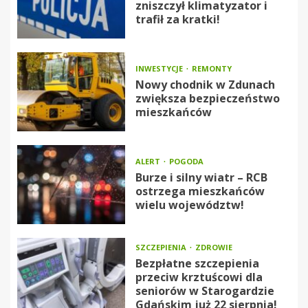
zniszczył klimatyzator i
trafił za kratki!
INWESTYCJE
REMONTY
Nowy chodnik w Zdunach
zwiększa bezpieczeństwo
mieszkańców
ALERT
POGODA
Burze i silny wiatr – RCB
ostrzega mieszkańców
wielu województw!
SZCZEPIENIA
ZDROWIE
Bezpłatne szczepienia
przeciw krztuścowi dla
seniorów w Starogardzie
Gdańskim już 22 sierpnia!