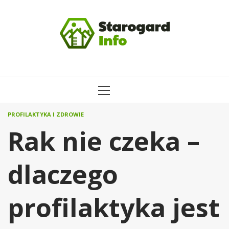
Przejdź
do
treści
MENU
GŁÓWNE
PROFILAKTYKA I ZDROWIE
Rak nie czeka –
dlaczego
profilaktyka jest