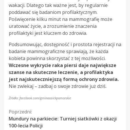
wakacji. Dlatego tak ważne jest, by regularnie
poddawać się badaniom profilaktycznym.
Poświęcenie kilku minut na mammografię może
uratować życie, a zrozumienie znaczenia
profilaktyki jest kluczem do zdrowia.
Podsumowując, dostępność i prostota rejestracji na
badanie mammograficzne sprawiają, że każda
kobieta powinna skorzystać z tej możliwości.
Wczesne wykrycie raka piersi daje największe
szanse na skuteczne leczenie, a profilaktyka
jest najskuteczniejszą formą ochrony zdrowia.
Nie zwlekaj – zadbaj o swoje zdrowie już dziś.
Źródło: facebook.com/gminaosiekpomorskie
Kontynuuj
Poprzedni:
Mundury na parkiecie: Turniej siatkówki z okazji
czytanie
100-lecia Policji