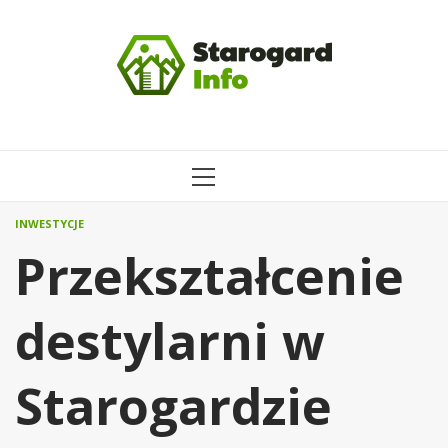
Przejdź
do
treści
MENU
GŁÓWNE
INWESTYCJE
Przekształcenie
destylarni w
Starogardzie