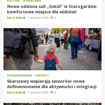
KULTURA
WYDARZENIA
Nowa odsłona sali „Sokół” w Starogardzie:
komfortowe miejsce dla widzów!
Karol Kubiak
7 sierpnia 2026
6
DOFINANSOWANIE
SENIORZY
Skarszewy wspierają seniorów: nowe
dofinansowanie dla aktywności i integracji
Karol Kubiak
7 sierpnia 2026
8