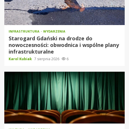
INFRASTRUKTURA
WYDARZENIA
Starogard Gdański na drodze do
nowoczesności: obwodnica i wspólne plany
infrastrukturalne
Karol Kubiak
7 sierpnia 2026
6