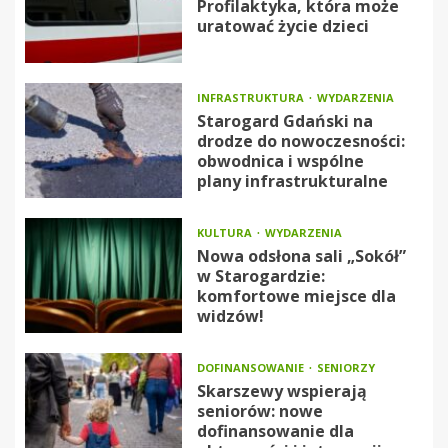
Profilaktyka, która może
uratować życie dzieci
INFRASTRUKTURA
WYDARZENIA
Starogard Gdański na
drodze do nowoczesności:
obwodnica i wspólne
plany infrastrukturalne
KULTURA
WYDARZENIA
Nowa odsłona sali „Sokół”
w Starogardzie:
komfortowe miejsce dla
widzów!
DOFINANSOWANIE
SENIORZY
Skarszewy wspierają
seniorów: nowe
dofinansowanie dla