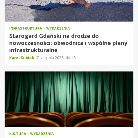
INFRASTRUKTURA
WYDARZENIA
Starogard Gdański na drodze do
nowoczesności: obwodnica i wspólne plany
infrastrukturalne
Karol Kubiak
7 sierpnia 2026
19
KULTURA
WYDARZENIA