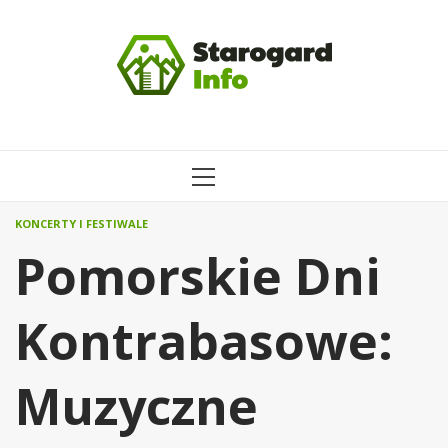
Przejdź
do
treści
MENU
GŁÓWNE
KONCERTY I FESTIWALE
Pomorskie Dni
Kontrabasowe:
Muzyczne