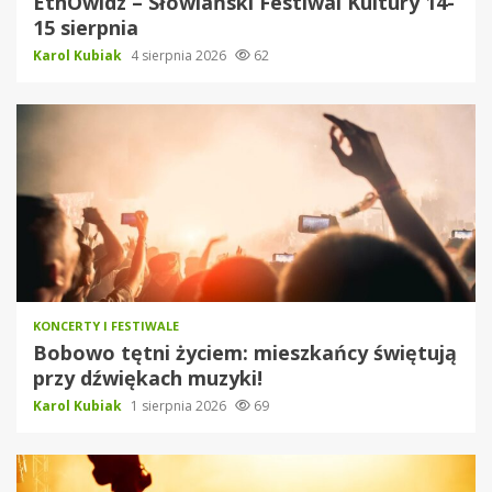
EtnOwidz – Słowiański Festiwal Kultury 14-
15 sierpnia
Karol Kubiak
4 sierpnia 2026
62
KONCERTY I FESTIWALE
Bobowo tętni życiem: mieszkańcy świętują
przy dźwiękach muzyki!
Karol Kubiak
1 sierpnia 2026
69