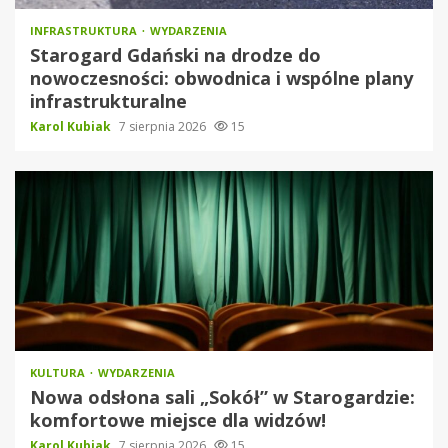
INFRASTRUKTURA
WYDARZENIA
Starogard Gdański na drodze do
nowoczesności: obwodnica i wspólne plany
infrastrukturalne
Karol Kubiak
7 sierpnia 2026
15
KULTURA
WYDARZENIA
Nowa odsłona sali „Sokół” w Starogardzie:
komfortowe miejsce dla widzów!
Karol Kubiak
7 sierpnia 2026
15