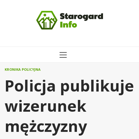
Przejdź
do
treści
MENU
GŁÓWNE
KRONIKA POLICYJNA
Policja publikuje
wizerunek
mężczyzny