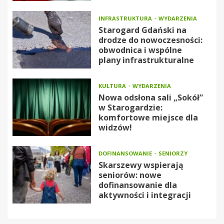
INFRASTRUKTURA
WYDARZENIA
Starogard Gdański na
drodze do nowoczesności:
obwodnica i wspólne
plany infrastrukturalne
KULTURA
WYDARZENIA
Nowa odsłona sali „Sokół”
w Starogardzie:
komfortowe miejsce dla
widzów!
DOFINANSOWANIE
SENIORZY
Skarszewy wspierają
seniorów: nowe
dofinansowanie dla
aktywności i integracji