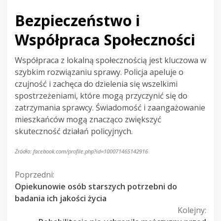
Bezpieczeństwo i
Współpraca Społeczności
Współpraca z lokalną społecznością jest kluczowa w
szybkim rozwiązaniu sprawy. Policja apeluje o
czujność i zachęca do dzielenia się wszelkimi
spostrzeżeniami, które mogą przyczynić się do
zatrzymania sprawcy. Świadomość i zaangażowanie
mieszkańców mogą znacząco zwiększyć
skuteczność działań policyjnych.
Źródło: facebook.com/profile.php?id=100071465142916
Kontynuuj
Poprzedni:
Opiekunowie osób starszych potrzebni do
czytanie
badania ich jakości życia
Kolejny: