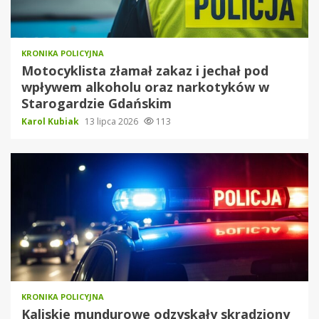
KRONIKA POLICYJNA
Motocyklista złamał zakaz i jechał pod
wpływem alkoholu oraz narkotyków w
Starogardzie Gdańskim
Karol Kubiak
13 lipca 2026
113
KRONIKA POLICYJNA
Kaliskie mundurowe odzyskały skradziony