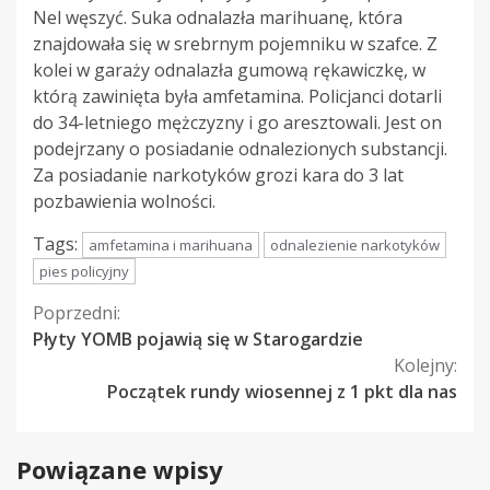
Nel węszyć. Suka odnalazła marihuanę, która
znajdowała się w srebrnym pojemniku w szafce. Z
kolei w garaży odnalazła gumową rękawiczkę, w
którą zawinięta była amfetamina. Policjanci dotarli
do 34-letniego mężczyzny i go aresztowali. Jest on
podejrzany o posiadanie odnalezionych substancji.
Za posiadanie narkotyków grozi kara do 3 lat
pozbawienia wolności.
Tags:
amfetamina i marihuana
odnalezienie narkotyków
pies policyjny
Kontynuuj
Poprzedni:
Płyty YOMB pojawią się w Starogardzie
czytanie
Kolejny:
Początek rundy wiosennej z 1 pkt dla nas
Powiązane wpisy