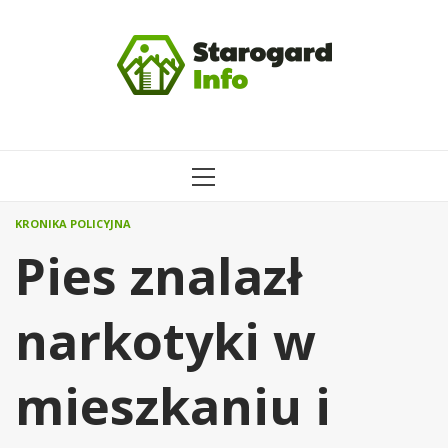
Przejdź
do
treści
MENU
GŁÓWNE
KRONIKA POLICYJNA
Pies znalazł
narkotyki w
mieszkaniu i