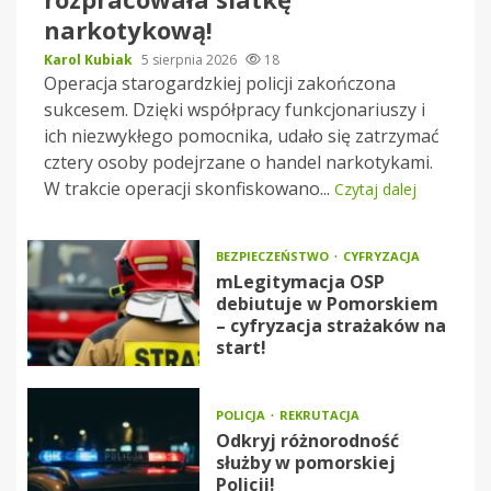
narkotykową!
Karol Kubiak
5 sierpnia 2026
18
Operacja starogardzkiej policji zakończona
sukcesem. Dzięki współpracy funkcjonariuszy i
ich niezwykłego pomocnika, udało się zatrzymać
cztery osoby podejrzane o handel narkotykami.
W trakcie operacji skonfiskowano...
Czytaj dalej
BEZPIECZEŃSTWO
CYFRYZACJA
mLegitymacja OSP
debiutuje w Pomorskiem
– cyfryzacja strażaków na
start!
POLICJA
REKRUTACJA
Odkryj różnorodność
służby w pomorskiej
Policji!