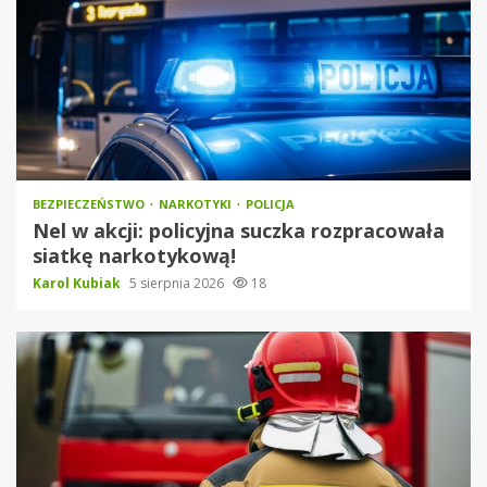
BEZPIECZEŃSTWO
NARKOTYKI
POLICJA
Nel w akcji: policyjna suczka rozpracowała
siatkę narkotykową!
Karol Kubiak
5 sierpnia 2026
18