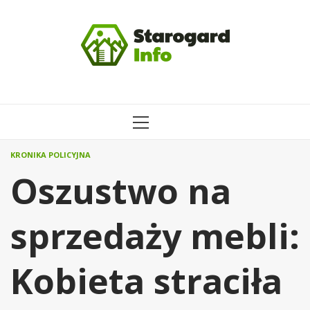
Przejdź
do
treści
MENU
GŁÓWNE
KRONIKA POLICYJNA
Oszustwo na
sprzedaży mebli:
Kobieta straciła