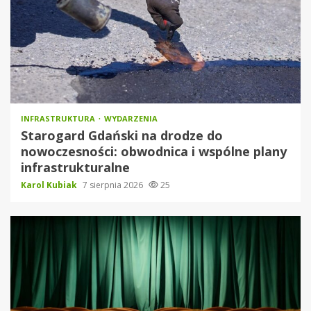
INFRASTRUKTURA
WYDARZENIA
Starogard Gdański na drodze do
nowoczesności: obwodnica i wspólne plany
infrastrukturalne
Karol Kubiak
7 sierpnia 2026
25