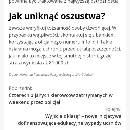
powinna być traktowana z najwyższą ostrożnością.
Jak uniknąć oszustwa?
Zawsze weryfikuj tożsamość osoby dzwoniącej. W
przypadku wątpliwości, skontaktuj się z bankiem,
korzystając z oficjalnego numeru infolinii. Takie
działania mogą uchronić przed utratą oszczędności,
jak miało to miejsce w tej smutnej historii, gdzie
strata wyniosła aż 81 000 zł.
Źródło: Komenda Powiatowa Policji w Starogardzie Gdańskim
Kontynuuj
Poprzedni:
Czterech pijanych kierowców zatrzymanych w
czytanie
weekend przez policję!
Kolejny:
Wyjście z klasą” – nowa inicjatywa
dofinansowująca edukacyjne wypady uczniów