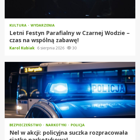
KULTURA
WYDARZENIA
Letni Festyn Parafialny w Czarnej Wodzie –
czas na wspólną zabawę!
Karol Kubiak
6 sierpnia 2026
30
BEZPIECZEŃSTWO
NARKOTYKI
POLICJA
Nel w akcji: policyjna suczka rozpracowała
siatkę narkotykową!