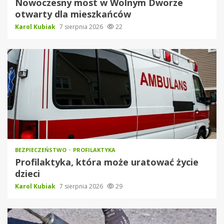
Nowoczesny most w Wolnym Dworze
otwarty dla mieszkańców
Karol Kubiak
7 sierpnia 2026
22
BEZPIECZEŃSTWO
PROFILAKTYKA
Profilaktyka, która może uratować życie
dzieci
Karol Kubiak
7 sierpnia 2026
29