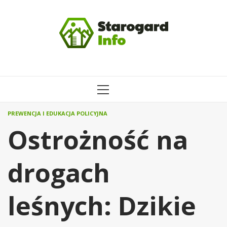
Przejdź
do
treści
MENU
GŁÓWNE
PREWENCJA I EDUKACJA POLICYJNA
Ostrożność na
drogach
leśnych: Dzikie