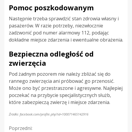
Pomoc poszkodowanym
Następnie trzeba sprawdzić stan zdrowia własny i
pasażerów. W razie potrzeby, niezwłocznie
zadzwonić pod numer alarmowy 112, podając
dokładne miejsce zdarzenia i ewentualne obrażenia.
Bezpieczna odległość od
zwierzęcia
Pod żadnym pozorem nie należy zbliżać się do
rannego zwierzęcia ani próbować go przenosić.
Może ono być przestraszone i agresywne. Najlepiej
poczekać na przybycie specjalistycznych służb,
które zabezpieczą zwierzę i miejsce zdarzenia.
Źródło: facebook.com/profile.php?id=100071465142916
Kontynuuj
Poprzedni: