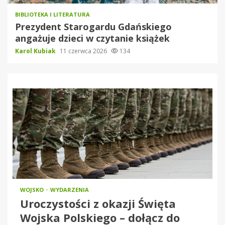
BIBLIOTEKA I LITERATURA
Prezydent Starogardu Gdańskiego
angażuje dzieci w czytanie książek
Karol Kubiak
11 czerwca 2026
134
WOJSKO
WYDARZENIA
Uroczystości z okazji Święta
Wojska Polskiego – dołącz do