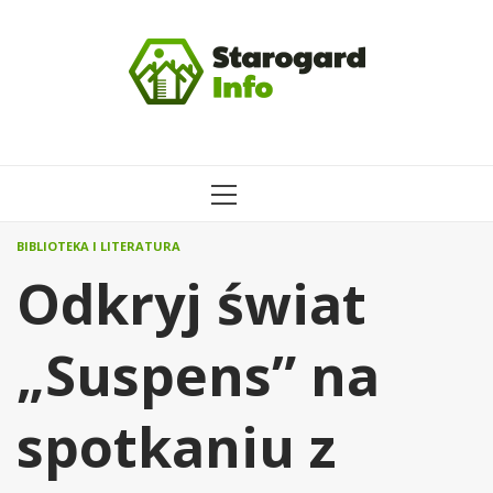
Przejdź
do
treści
MENU
GŁÓWNE
BIBLIOTEKA I LITERATURA
Odkryj świat
„Suspens” na
spotkaniu z