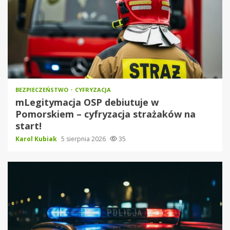
BEZPIECZEŃSTWO
CYFRYZACJA
mLegitymacja OSP debiutuje w
Pomorskiem – cyfryzacja strażaków na
start!
Karol Kubiak
5 sierpnia 2026
35