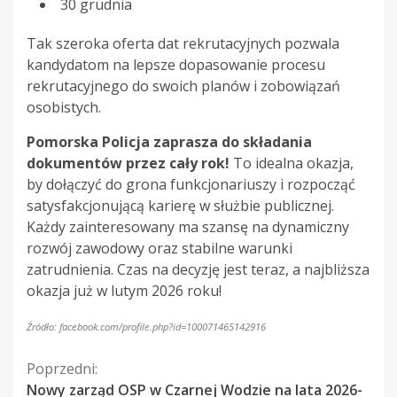
30 grudnia
Tak szeroka oferta dat rekrutacyjnych pozwala
kandydatom na lepsze dopasowanie procesu
rekrutacyjnego do swoich planów i zobowiązań
osobistych.
Pomorska Policja zaprasza do składania
dokumentów przez cały rok!
To idealna okazja,
by dołączyć do grona funkcjonariuszy i rozpocząć
satysfakcjonującą karierę w służbie publicznej.
Każdy zainteresowany ma szansę na dynamiczny
rozwój zawodowy oraz stabilne warunki
zatrudnienia. Czas na decyzję jest teraz, a najbliższa
okazja już w lutym 2026 roku!
Źródło: facebook.com/profile.php?id=100071465142916
Kontynuuj
Poprzedni:
Nowy zarząd OSP w Czarnej Wodzie na lata 2026-