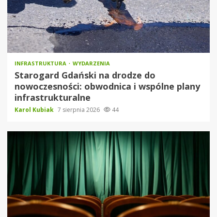
INFRASTRUKTURA
WYDARZENIA
Starogard Gdański na drodze do
nowoczesności: obwodnica i wspólne plany
infrastrukturalne
Karol Kubiak
7 sierpnia 2026
44