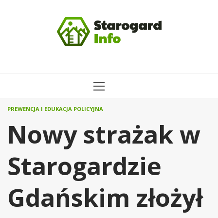
Przejdź
do
treści
MENU
GŁÓWNE
PREWENCJA I EDUKACJA POLICYJNA
Nowy strażak w
Starogardzie
Gdańskim złożył