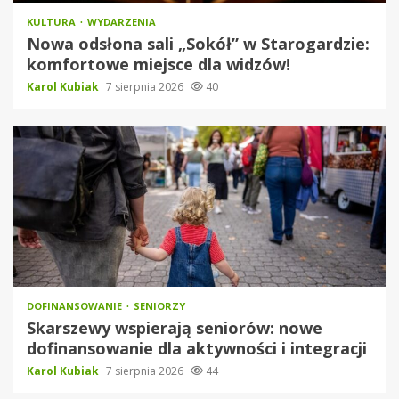
KULTURA
WYDARZENIA
Nowa odsłona sali „Sokół” w Starogardzie:
komfortowe miejsce dla widzów!
Karol Kubiak
7 sierpnia 2026
40
DOFINANSOWANIE
SENIORZY
Skarszewy wspierają seniorów: nowe
dofinansowanie dla aktywności i integracji
Karol Kubiak
7 sierpnia 2026
44