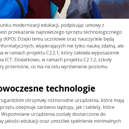
erunku modernizacji edukacji, podpisując umowy z
wy jest przekazanie najnowszego sprzętu technologicznego
(KPO). Dzięki temu uczniowie oraz nauczyciele będą
formatycznych, wspierających nie tylko naukę zdalną, ale
na w ramach projektu C2.2.1, który zakłada wyposażenie
a ICT. Dodatkowo, w ramach projektu C2.1.2, szkoły
y przenośne, co ma na celu wyrównanie poziomu
owoczesne technologie
tarogardzkim otrzymały różnorodne urządzenia, które mają
przętu obejmuje zarówno laptopy, jak i tablety, które
ę. Wspomniane urządzenia zostały dostarczone do
y jakości edukacji oraz umożliwi spełnienie minimalnych