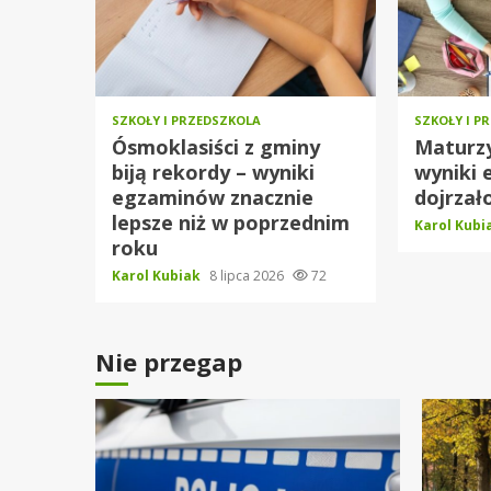
SZKOŁY I PRZEDSZKOLA
SZKOŁY I P
Ósmoklasiści z gminy
Maturzy
biją rekordy – wyniki
wyniki 
egzaminów znacznie
dojrzało
lepsze niż w poprzednim
Karol Kub
roku
Karol Kubiak
8 lipca 2026
72
Nie przegap