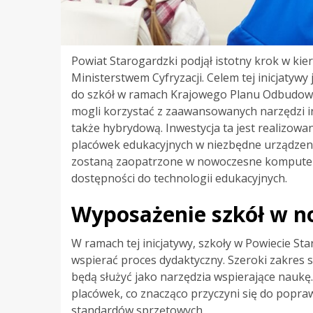
Powiat Starogardzki podjął istotny krok w ki
Ministerstwem Cyfryzacji. Celem tej inicjaty
do szkół w ramach Krajowego Planu Odbudowy 
mogli korzystać z zaawansowanych narzędzi in
także hybrydową. Inwestycja ta jest realizowa
placówek edukacyjnych w niezbędne urządzeni
zostaną zaopatrzone w nowoczesne komputer
dostępności do technologii edukacyjnych.
Wyposażenie szkół w n
W ramach tej inicjatywy, szkoły w Powiecie S
wspierać proces dydaktyczny. Szeroki zakres s
będą służyć jako narzędzia wspierające nauk
placówek, co znacząco przyczyni się do popraw
standardów sprzętowych.