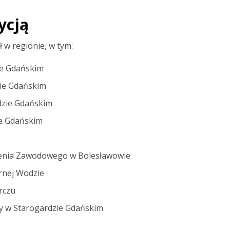
ycją
 w regionie, w tym:
ie Gdańskim
zie Gdańskim
dzie Gdańskim
e Gdańskim
łcenia Zawodowego w Bolesławowie
rnej Wodzie
rczu
y w Starogardzie Gdańskim