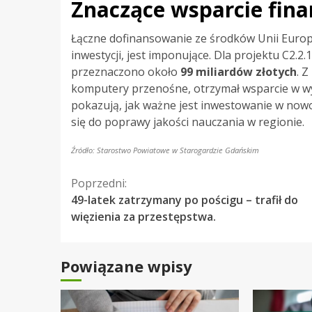
Znaczące wsparcie fin
Łączne dofinansowanie ze środków Unii Europej
inwestycji, jest imponujące. Dla projektu C2.2
przeznaczono około
99 miliardów złotych
. Z
komputery przenośne, otrzymał wsparcie w 
pokazują, jak ważne jest inwestowanie w nowo
się do poprawy jakości nauczania w regionie.
Źródło: Starostwo Powiatowe w Starogardzie Gdańskim
Kontynuuj
Poprzedni:
49-latek zatrzymany po pościgu – trafił do
czytanie
więzienia za przestępstwa.
Powiązane wpisy