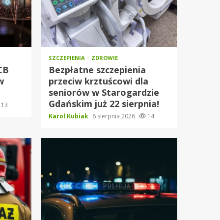
SZCZEPIENIA
ZDROWIE
RCB
Bezpłatne szczepienia
w
przeciw krztuścowi dla
seniorów w Starogardzie
Gdańskim już 22 sierpnia!
13
Karol Kubiak
6 sierpnia 2026
14