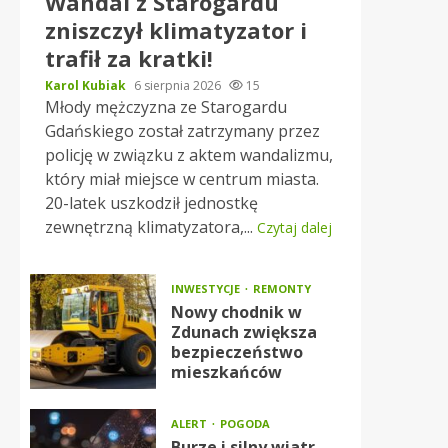
Wandal z Starogardu
zniszczył klimatyzator i
trafił za kratki!
Karol Kubiak
6 sierpnia 2026
15
Młody mężczyzna ze Starogardu
Gdańskiego został zatrzymany przez
policję w związku z aktem wandalizmu,
który miał miejsce w centrum miasta.
20-latek uszkodził jednostkę
zewnętrzną klimatyzatora,...
Czytaj dalej
INWESTYCJE
REMONTY
Nowy chodnik w
Zdunach zwiększa
bezpieczeństwo
mieszkańców
ALERT
POGODA
Burze i silny wiatr –