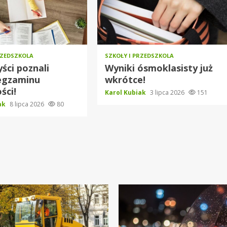
RZEDSZKOLA
SZKOŁY I PRZEDSZKOLA
ści poznali
Wyniki ósmoklasisty już
egzaminu
wkrótce!
ści!
Karol Kubiak
3 lipca 2026
151
iak
8 lipca 2026
80