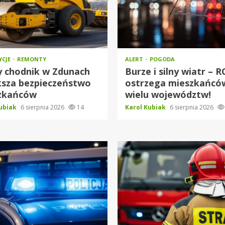
YCJE
REMONTY
ALERT
POGODA
 chodnik w Zdunach
Burze i silny wiatr – 
ksza bezpieczeństwo
ostrzega mieszkańcó
zkańców
wielu województw!
Kubiak
6 sierpnia 2026
14
Karol Kubiak
6 sierpnia 2026