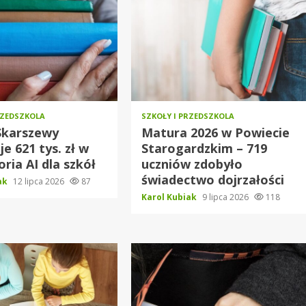
RZEDSZKOLA
SZKOŁY I PRZEDSZKOLA
Skarszewy
Matura 2026 w Powiecie
e 621 tys. zł w
Starogardzkim – 719
oria AI dla szkół
uczniów zdobyło
świadectwo dojrzałości
iak
12 lipca 2026
87
Karol Kubiak
9 lipca 2026
118