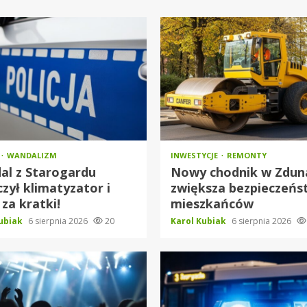
WANDALIZM
INWESTYCJE
REMONTY
al z Starogardu
Nowy chodnik w Zdun
czył klimatyzator i
zwiększa bezpieczeń
 za kratki!
mieszkańców
Kubiak
6 sierpnia 2026
20
Karol Kubiak
6 sierpnia 2026