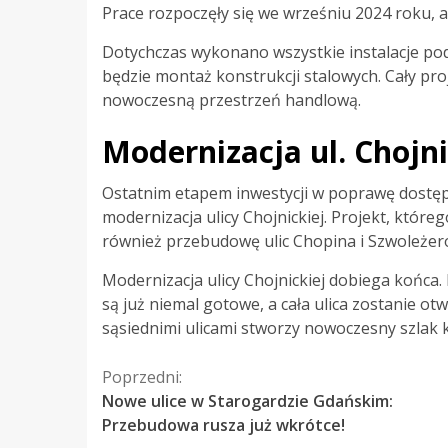
Prace rozpoczęły się we wrześniu 2024 roku, 
Dotychczas wykonano wszystkie instalacje po
będzie montaż konstrukcji stalowych. Cały pr
nowoczesną przestrzeń handlową.
Modernizacja ul. Chojni
Ostatnim etapem inwestycji w poprawę dostęp
modernizacja ulicy Chojnickiej. Projekt, które
również przebudowę ulic Chopina i Szwoleże
Modernizacja ulicy Chojnickiej dobiega końca
są już niemal gotowe, a cała ulica zostanie ot
sąsiednimi ulicami stworzy nowoczesny szlak
Kontynuuj
Poprzedni:
Nowe ulice w Starogardzie Gdańskim:
czytanie
Przebudowa rusza już wkrótce!