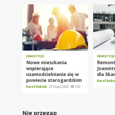
INWESTYCJE
INWESTYCJE
Nowe mieszkania
Remont
wspierające
Joannit
usamodzielnianie się w
dla Ska
powiecie starogardzkim
Karol Kub
Karol Kubiak
27 maja 2026
193
Nie przegap