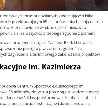
 intensywnych prac budowlanych, obejmujących kilka
koszcie przekraczającym 65 milionów złotych, mają na celu
ańców. Przedstawiciele władz miejskich niedawno
 upewnić się, że wszystko przebiega zgodnie z planem.
kowiak oraz jego zastępca Tadeusz Błędzki odwiedzili
 sprawdzenie postępu prac, ocena zgodności z
ych zagrożeń dla terminowego zakończenia projektów.
acyjne im. Kazimierza
est budowa Centrum Sportowo-Edukacyjnego im.
rawie 36 milionów złotych, a prace są prowadzone przez
ót, Radosław Niklas, poinformował, że obecnie obiekt
owadzone są prace instalacyjne i dociepleniowe, a