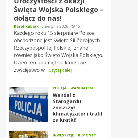
Uroczystości z okazji
Święta Wojska Polskiego –
dołącz do nas!
Karol Kubiak
6 sierpnia 2026
15
Każdego roku 15 sierpnia w Polsce
obchodzone jest Święto Sił Zbrojnych
Rzeczypospolitej Polskiej, znane
również jako Święto Wojska Polskiego.
Dzień ten upamiętnia kluczowe
zwycięstwo w...
Czytaj dalej
POLICJA
WANDALIZM
Wandal z
Starogardu
zniszczył
klimatyzator i trafił
za kratki!
INWESTYCJE
REMONTY