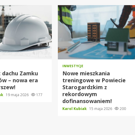
INWESTYCJE
 dachu Zamku
Nowe mieszkania
ów – nowa era
treningowe w Powiecie
rszew!
Starogardzkim z
rekordowym
iak
19 maja 2026
177
dofinansowaniem!
Karol Kubiak
15 maja 2026
200