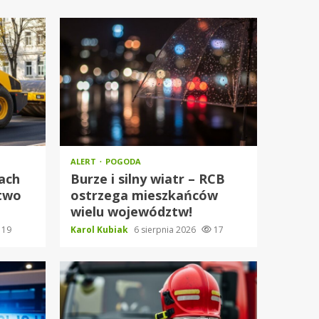
ALERT
POGODA
ach
Burze i silny wiatr – RCB
stwo
ostrzega mieszkańców
wielu województw!
19
Karol Kubiak
6 sierpnia 2026
17