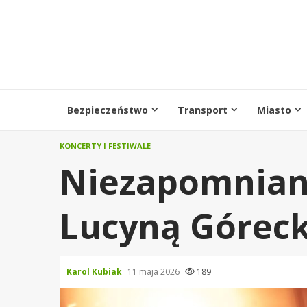
Przejdź
do
treści
Bezpieczeństwo
Transport
Miasto
KONCERTY I FESTIWALE
Niezapomniany
Lucyną Góreck
Karol Kubiak
11 maja 2026
189