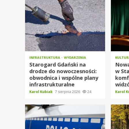
INFRASTRUKTURA
WYDARZENIA
KULTU
Starogard Gdański na
Nowa 
drodze do nowoczesności:
w Sta
obwodnica i wspólne plany
komf
infrastrukturalne
widz
Karol Kubiak
7 sierpnia 2026
24
Karol 