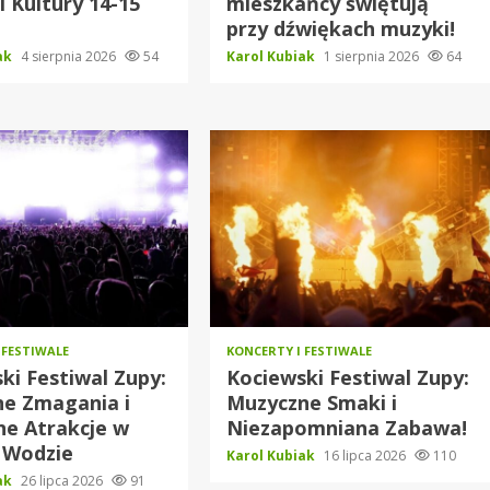
l Kultury 14-15
mieszkańcy świętują
a
przy dźwiękach muzyki!
iak
4 sierpnia 2026
54
Karol Kubiak
1 sierpnia 2026
64
 FESTIWALE
KONCERTY I FESTIWALE
ki Festiwal Zupy:
Kociewski Festiwal Zupy:
ne Zmagania i
Muzyczne Smaki i
e Atrakcje w
Niezapomniana Zabawa!
 Wodzie
Karol Kubiak
16 lipca 2026
110
iak
26 lipca 2026
91