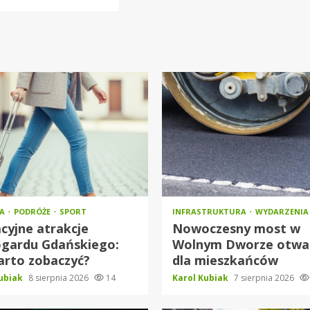
RA
PODRÓŻE
SPORT
INFRASTRUKTURA
WYDARZENIA
cyjne atrakcje
Nowoczesny most w
ogardu Gdańskiego:
Wolnym Dworze otwa
arto zobaczyć?
dla mieszkańców
Kubiak
8 sierpnia 2026
14
Karol Kubiak
7 sierpnia 2026