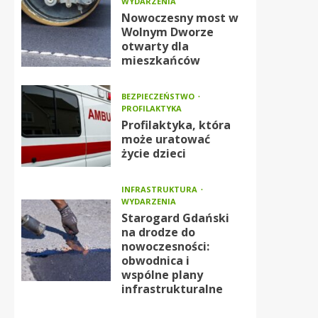
WYDARZENIA
Nowoczesny most w
Wolnym Dworze
otwarty dla
mieszkańców
BEZPIECZEŃSTWO
PROFILAKTYKA
Profilaktyka, która
może uratować
życie dzieci
INFRASTRUKTURA
WYDARZENIA
Starogard Gdański
na drodze do
nowoczesności:
obwodnica i
wspólne plany
infrastrukturalne