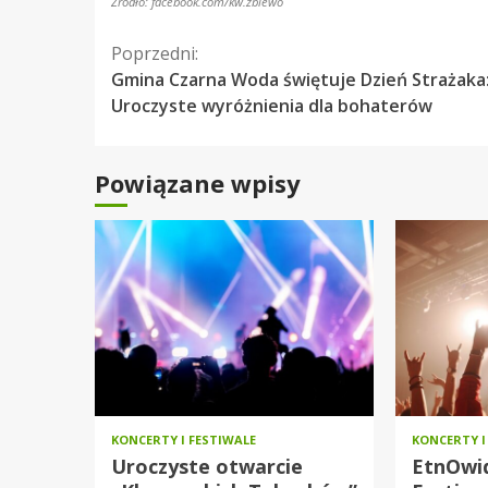
Źródło: facebook.com/kw.zblewo
Kontynuuj
Poprzedni:
Gmina Czarna Woda świętuje Dzień Strażaka
czytanie
Uroczyste wyróżnienia dla bohaterów
Powiązane wpisy
KONCERTY I FESTIWALE
KONCERTY I
Uroczyste otwarcie
EtnOwid