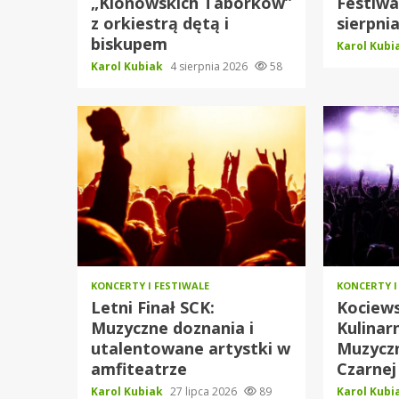
„Klonowskich Taborków”
Festiwa
z orkiestrą dętą i
sierpni
biskupem
Karol Kub
Karol Kubiak
4 sierpnia 2026
58
KONCERTY I FESTIWALE
KONCERTY I
Letni Finał SCK:
Kociews
Muzyczne doznania i
Kulinar
utalentowane artystki w
Muzyczn
amfiteatrze
Czarnej
Karol Kubiak
27 lipca 2026
89
Karol Kub